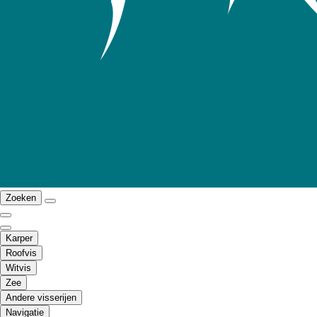
Zoeken
Karper
Roofvis
Witvis
Zee
Andere visserijen
Navigatie