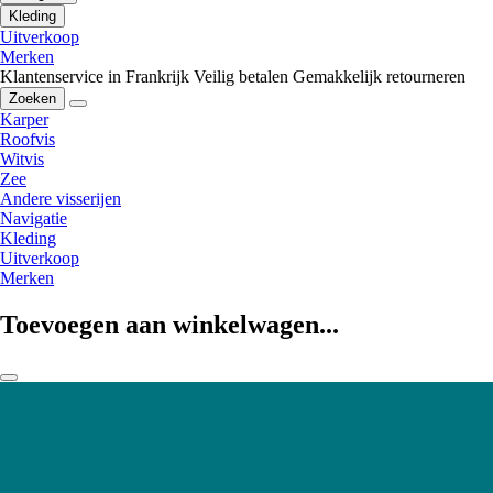
Kleding
Uitverkoop
Merken
Klantenservice in Frankrijk
Veilig betalen
Gemakkelijk retourneren
Zoeken
Karper
Roofvis
Witvis
Zee
Andere visserijen
Navigatie
Kleding
Uitverkoop
Merken
Toevoegen aan winkelwagen...