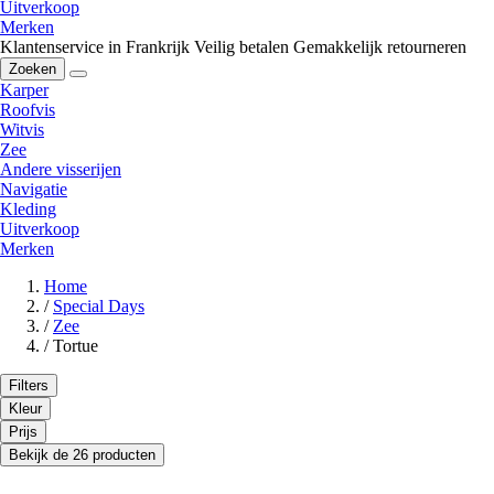
Uitverkoop
Merken
Klantenservice in Frankrijk
Veilig betalen
Gemakkelijk retourneren
Zoeken
Karper
Roofvis
Witvis
Zee
Andere visserijen
Navigatie
Kleding
Uitverkoop
Merken
Home
/
Special Days
/
Zee
/
Tortue
Filters
Kleur
Prijs
Bekijk de 26 producten