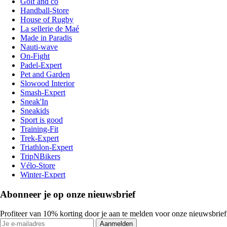
Golf and co
Handball-Store
House of Rugby
La sellerie de Maé
Made in Paradis
Nauti-wave
On-Fight
Padel-Expert
Pet and Garden
Slowood Interior
Smash-Expert
Sneak'In
Sneakids
Sport is good
Training-Fit
Trek-Expert
Triathlon-Expert
TripNBikers
Vélo-Store
Winter-Expert
Abonneer je op onze nieuwsbrief
Profiteer van 10% korting door je aan te melden voor onze nieuwsbrief
Aanmelden