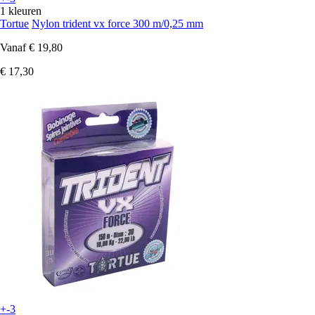
1 kleuren
Tortue
Nylon trident vx force 300 m/0,25 mm
Vanaf
€ 19,80
€ 17,30
+-3