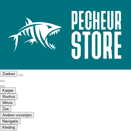
Zoeken
Karper
Roofvis
Witvis
Zee
Andere visserijen
Navigatie
Kleding