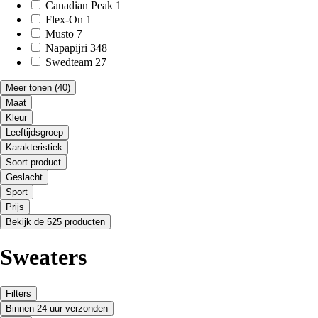
Canadian Peak
1
Flex-On
1
Musto
7
Napapijri
348
Swedteam
27
Meer tonen
(40)
Maat
Kleur
Leeftijdsgroep
Karakteristiek
Soort product
Geslacht
Sport
Prijs
Bekijk de 525 producten
Sweaters
Filters
Binnen 24 uur verzonden