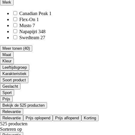
Merk
Canadian Peak
1
Flex-On
1
Musto
7
Napapijri
348
Swedteam
27
Meer tonen
(40)
Maat
Kleur
Leeftijdsgroep
Karakteristiek
Soort product
Geslacht
Sport
Prijs
Bekijk de 525 producten
Relevantie
Relevantie
Prijs oplopend
Prijs aflopend
Korting
525 producten
Sorteren op