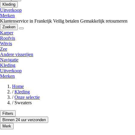
Kleding
Uitverkoop
Merken
Klantenservice in Frankrijk
Veilig betalen
Gemakkelijk retourneren
Zoeken
Karper
Roofvis
Witvis
Zee
Andere visserijen
Navigatie
Kleding
Uitverkoop
Merken
Home
/
Kleding
/
Onze selectie
/
Sweaters
Filters
Binnen 24 uur verzonden
Merk