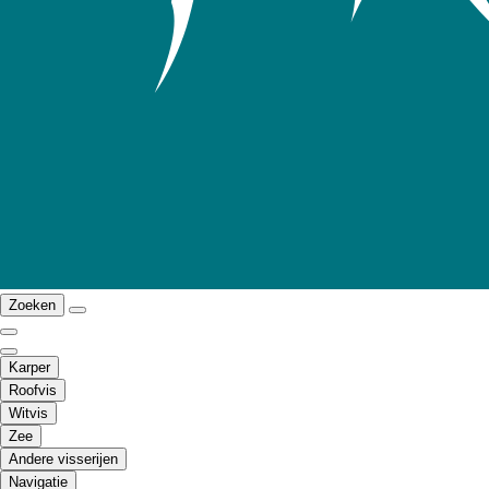
Zoeken
Karper
Roofvis
Witvis
Zee
Andere visserijen
Navigatie