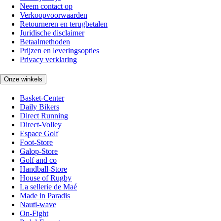
Neem contact op
Verkoopvoorwaarden
Retourneren en terugbetalen
Juridische disclaimer
Betaalmethoden
Prijzen en leveringsopties
Privacy verklaring
Onze winkels
Basket-Center
Daily Bikers
Direct Running
Direct-Volley
Espace Golf
Foot-Store
Galop-Store
Golf and co
Handball-Store
House of Rugby
La sellerie de Maé
Made in Paradis
Nauti-wave
On-Fight