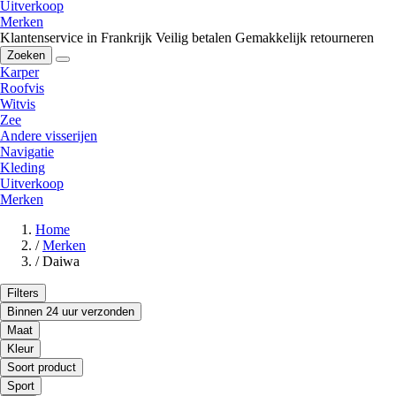
Uitverkoop
Merken
Klantenservice in Frankrijk
Veilig betalen
Gemakkelijk retourneren
Zoeken
Karper
Roofvis
Witvis
Zee
Andere visserijen
Navigatie
Kleding
Uitverkoop
Merken
Home
/
Merken
/
Daiwa
Filters
Binnen 24 uur verzonden
Maat
Kleur
Soort product
Sport