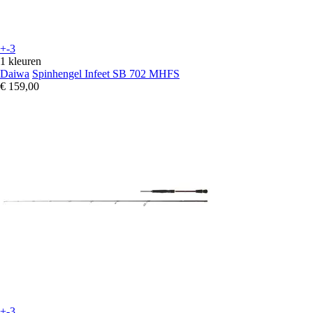
+-3
1 kleuren
Daiwa
Spinhengel Infeet SB 702 MHFS
€ 159,00
+-3