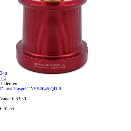
24u
+-3
1 kleuren
Daiwa
Haspel TNSB2045 QD R
Vanaf
€ 83,30
€ 61,65