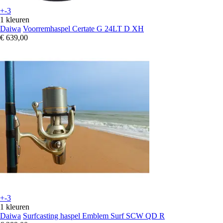
+-3
1 kleuren
Daiwa
Voorremhaspel Certate G 24LT D XH
€ 639,00
+-3
1 kleuren
Daiwa
Surfcasting haspel Emblem Surf SCW QD R