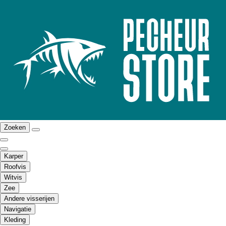
Zoeken
Karper
Roofvis
Witvis
Zee
Andere visserijen
Navigatie
Kleding