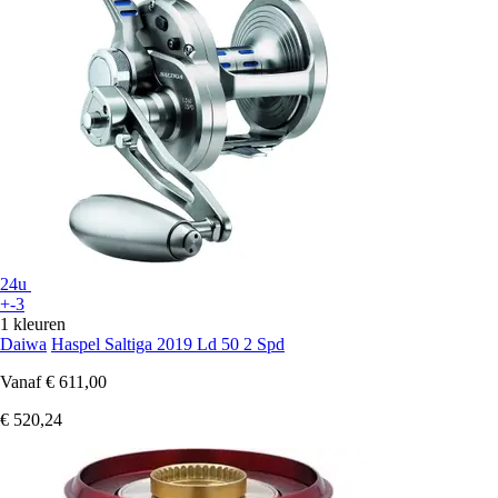
24u
+-3
1 kleuren
Daiwa
Haspel Saltiga 2019 Ld 50 2 Spd
Vanaf
€ 611,00
€ 520,24