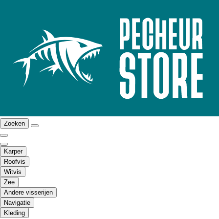
Zoeken
Karper
Roofvis
Witvis
Zee
Andere visserijen
Navigatie
Kleding