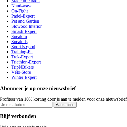
Made in Paradis
Nauti-wave
On-Fight
Padel-Expert
Pet and Garden
Slowood Interior
Smash-Expert
Sneak'In
Sneakids
Sport is good
Training-Fit
Trek-Expert
Triathlon-Expert
TripNBikers
Vélo-Store
Winter-Expert
Abonneer je op onze nieuwsbrief
Profiteer van 10% korting door je aan te melden voor onze nieuwsbrief
Aanmelden
Blijf verbonden