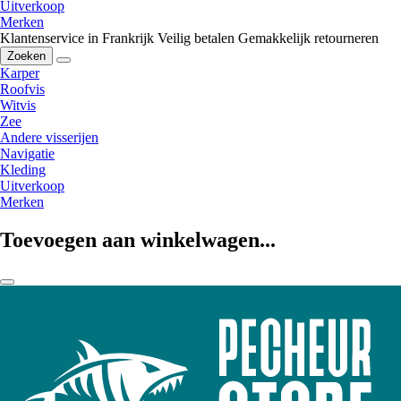
Uitverkoop
Merken
Klantenservice in Frankrijk
Veilig betalen
Gemakkelijk retourneren
Zoeken
Karper
Roofvis
Witvis
Zee
Andere visserijen
Navigatie
Kleding
Uitverkoop
Merken
Toevoegen aan winkelwagen...