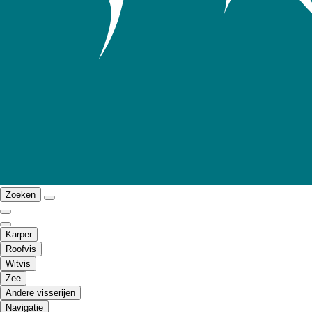
Zoeken
Karper
Roofvis
Witvis
Zee
Andere visserijen
Navigatie