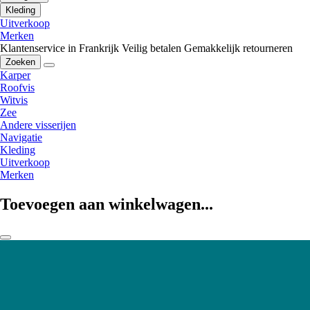
Kleding
Uitverkoop
Merken
Klantenservice in Frankrijk
Veilig betalen
Gemakkelijk retourneren
Zoeken
Karper
Roofvis
Witvis
Zee
Andere visserijen
Navigatie
Kleding
Uitverkoop
Merken
Toevoegen aan winkelwagen...