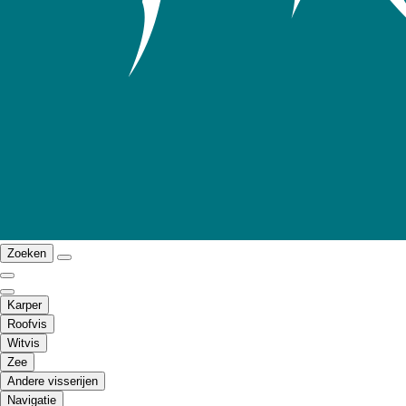
Zoeken
Karper
Roofvis
Witvis
Zee
Andere visserijen
Navigatie