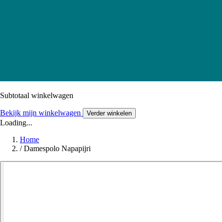
Subtotaal winkelwagen
Bekijk mijn winkelwagen
Verder winkelen
Loading...
Home
/
Damespolo Napapijri