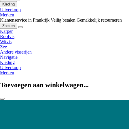
Kleding
Uitverkoop
Merken
Klantenservice in Frankrijk
Veilig betalen
Gemakkelijk retourneren
Zoeken
Karper
Roofvis
Witvis
Zee
Andere visserijen
Navigatie
Kleding
Uitverkoop
Merken
Toevoegen aan winkelwagen...