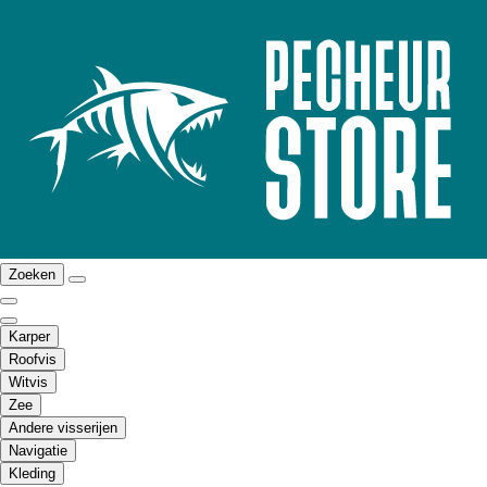
Zoeken
Karper
Roofvis
Witvis
Zee
Andere visserijen
Navigatie
Kleding