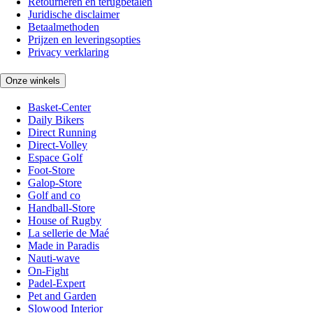
Retourneren en terugbetalen
Juridische disclaimer
Betaalmethoden
Prijzen en leveringsopties
Privacy verklaring
Onze winkels
Basket-Center
Daily Bikers
Direct Running
Direct-Volley
Espace Golf
Foot-Store
Galop-Store
Golf and co
Handball-Store
House of Rugby
La sellerie de Maé
Made in Paradis
Nauti-wave
On-Fight
Padel-Expert
Pet and Garden
Slowood Interior