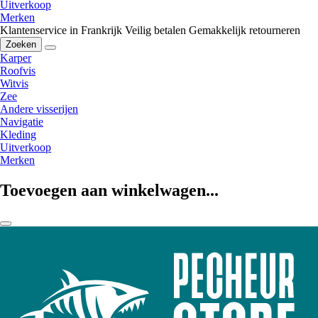
Uitverkoop
Merken
Klantenservice in Frankrijk
Veilig betalen
Gemakkelijk retourneren
Zoeken
Karper
Roofvis
Witvis
Zee
Andere visserijen
Navigatie
Kleding
Uitverkoop
Merken
Toevoegen aan winkelwagen...