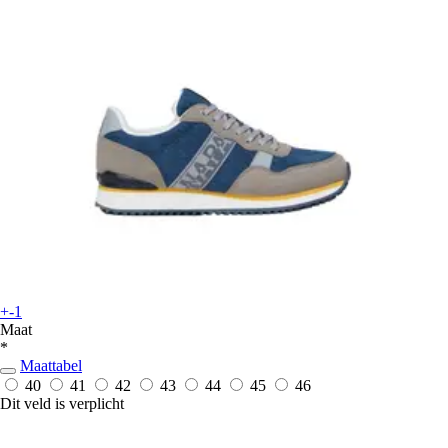
+-1
Maat
*
Maattabel
40
41
42
43
44
45
46
Dit veld is verplicht