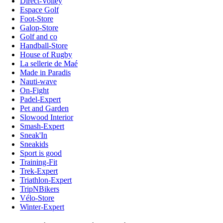
Direct-Volley
Espace Golf
Foot-Store
Galop-Store
Golf and co
Handball-Store
House of Rugby
La sellerie de Maé
Made in Paradis
Nauti-wave
On-Fight
Padel-Expert
Pet and Garden
Slowood Interior
Smash-Expert
Sneak'In
Sneakids
Sport is good
Training-Fit
Trek-Expert
Triathlon-Expert
TripNBikers
Vélo-Store
Winter-Expert