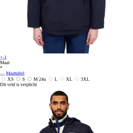
+-1
Maat
*
Maattabel
XS
S
M
24u
L
XL
3XL
Dit veld is verplicht