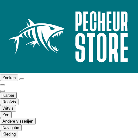
Zoeken
Karper
Roofvis
Witvis
Zee
Andere visserijen
Navigatie
Kleding