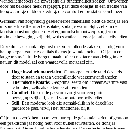
wandelliefhebbers die zowel stijl als functionaliteit zoeken. Ontworpen
door het bekende merk Napapijri, past deze donsjas in een traditie van
hoogwaardige outdoor kleding, die comfort en prestaties combineert.
Gemaakt van zorgvuldig geselecteerde materialen biedt de donsjas een
uitzonderlijke thermische isolatie, zodat je warm blijft, zelfs in de
koudste omstandigheden. Het ergonomische ontwerp zorgt voor
optimale bewegingsvrijheid, wat essentieel is voor je buitenactiviteiten.
Deze donsjas is ook uitgerust met verschillende zakken, handig voor
het opbergen van je essentials tijdens je wandeltochten. Of je nu een
lange trektocht in de bergen maakt of een rustigere wandeling in de
natuur, dit model zal een waardevolle metgezel zijn.
Hoge kwaliteit materialen:
Ontworpen om de tand des tijds
door te staan en tegen verschillende weersomstandigheden.
Thermische isolatie:
Geoptimaliseerd om lichaamswarmte vast
te houden, zelfs als de temperaturen dalen.
Comfort:
De smalle pasvorm zorgt voor een grote
bewegingsvrijheid, ideaal voor outdoor activiteiten.
Stijl:
Een moderne look die gemakkelijk in je dagelijkse
garderobe past, terwijl het functioneel blijft.
Of je nu op zoek bent naar avontuur op de gebaande paden of gewoon
een praktische jas nodig hebt voor buitenactiviteiten, de donsjas
Napapijri A-Gesar H zal je tevredenstellen. De perfecte balans tussen