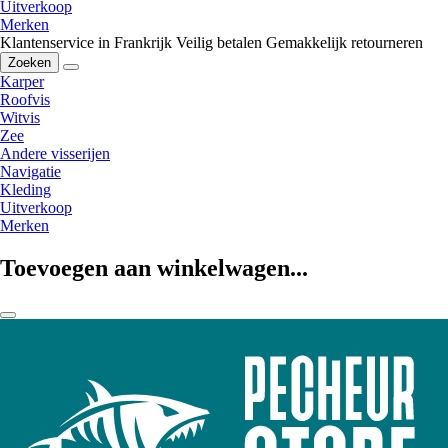
Uitverkoop
Merken
Klantenservice in Frankrijk
Veilig betalen
Gemakkelijk retourneren
Zoeken
Karper
Roofvis
Witvis
Zee
Andere visserijen
Navigatie
Kleding
Uitverkoop
Merken
Toevoegen aan winkelwagen...