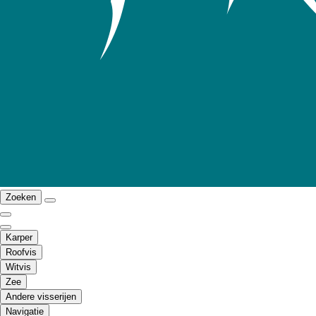
Zoeken
Karper
Roofvis
Witvis
Zee
Andere visserijen
Navigatie