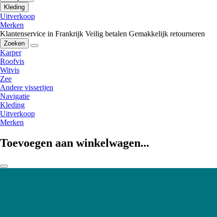
Kleding
Uitverkoop
Merken
Klantenservice in Frankrijk
Veilig betalen
Gemakkelijk retourneren
Zoeken
Karper
Roofvis
Witvis
Zee
Andere visserijen
Navigatie
Kleding
Uitverkoop
Merken
Toevoegen aan winkelwagen...