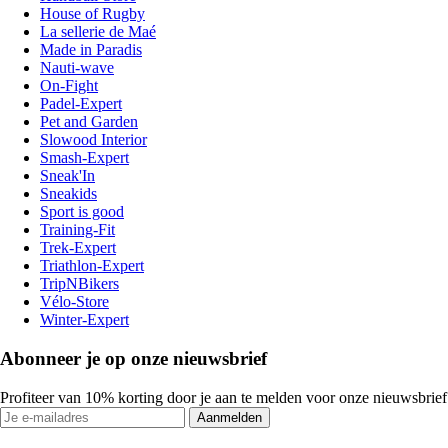
House of Rugby
La sellerie de Maé
Made in Paradis
Nauti-wave
On-Fight
Padel-Expert
Pet and Garden
Slowood Interior
Smash-Expert
Sneak'In
Sneakids
Sport is good
Training-Fit
Trek-Expert
Triathlon-Expert
TripNBikers
Vélo-Store
Winter-Expert
Abonneer je op onze nieuwsbrief
Profiteer van 10% korting door je aan te melden voor onze nieuwsbrief
Aanmelden