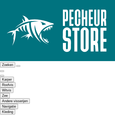
Zoeken
Karper
Roofvis
Witvis
Zee
Andere visserijen
Navigatie
Kleding