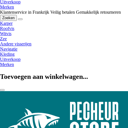
Uitverkoop
Merken
Klantenservice in Frankrijk
Veilig betalen
Gemakkelijk retourneren
Zoeken
Karper
Roofvis
Witvis
Zee
Andere visserijen
Navigatie
Kleding
Uitverkoop
Merken
Toevoegen aan winkelwagen...