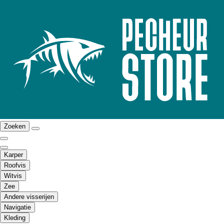
Zoeken
Karper
Roofvis
Witvis
Zee
Andere visserijen
Navigatie
Kleding