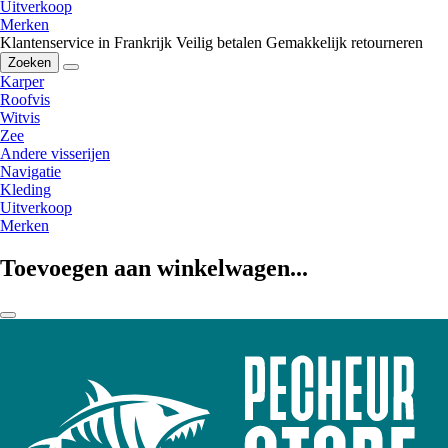
Uitverkoop
Merken
Klantenservice in Frankrijk
Veilig betalen
Gemakkelijk retourneren
Zoeken
Karper
Roofvis
Witvis
Zee
Andere visserijen
Navigatie
Kleding
Uitverkoop
Merken
Toevoegen aan winkelwagen...