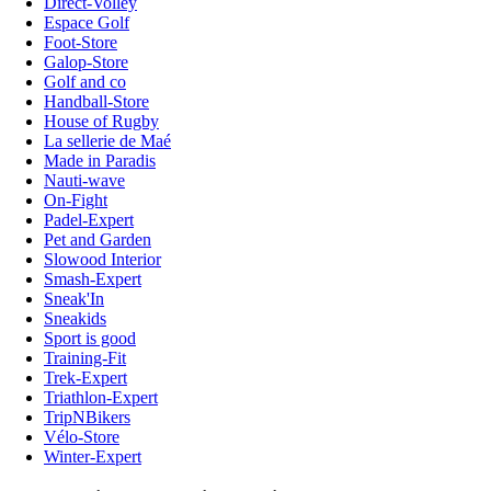
Direct-Volley
Espace Golf
Foot-Store
Galop-Store
Golf and co
Handball-Store
House of Rugby
La sellerie de Maé
Made in Paradis
Nauti-wave
On-Fight
Padel-Expert
Pet and Garden
Slowood Interior
Smash-Expert
Sneak'In
Sneakids
Sport is good
Training-Fit
Trek-Expert
Triathlon-Expert
TripNBikers
Vélo-Store
Winter-Expert