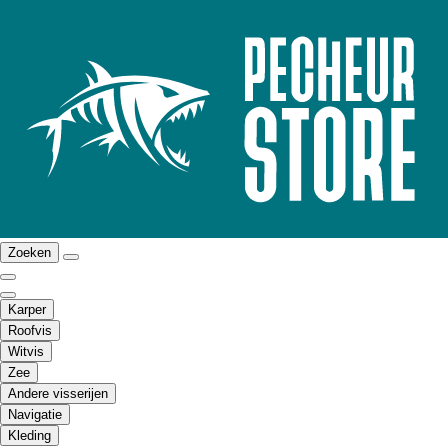
Zoeken
Karper
Roofvis
Witvis
Zee
Andere visserijen
Navigatie
Kleding