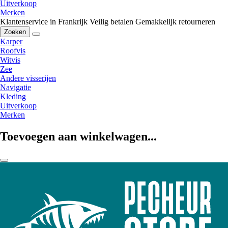
Uitverkoop
Merken
Klantenservice in Frankrijk
Veilig betalen
Gemakkelijk retourneren
Zoeken
Karper
Roofvis
Witvis
Zee
Andere visserijen
Navigatie
Kleding
Uitverkoop
Merken
Toevoegen aan winkelwagen...