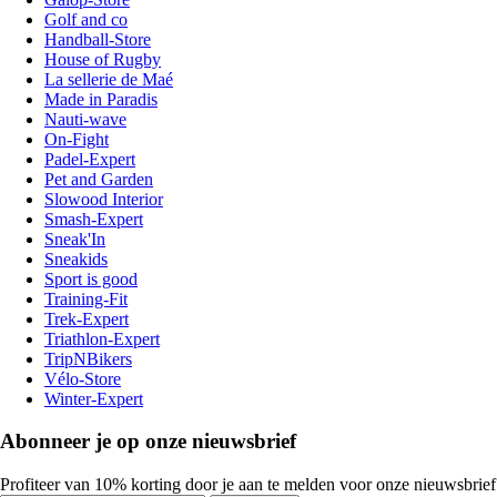
Golf and co
Handball-Store
House of Rugby
La sellerie de Maé
Made in Paradis
Nauti-wave
On-Fight
Padel-Expert
Pet and Garden
Slowood Interior
Smash-Expert
Sneak'In
Sneakids
Sport is good
Training-Fit
Trek-Expert
Triathlon-Expert
TripNBikers
Vélo-Store
Winter-Expert
Abonneer je op onze nieuwsbrief
Profiteer van 10% korting door je aan te melden voor onze nieuwsbrief