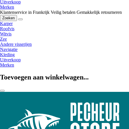
Uitverkoop
Merken
Klantenservice in Frankrijk
Veilig betalen
Gemakkelijk retourneren
Zoeken
Karper
Roofvis
Witvis
Zee
Andere visserijen
Navigatie
Kleding
Uitverkoop
Merken
Toevoegen aan winkelwagen...