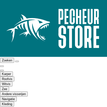
Zoeken
Karper
Roofvis
Witvis
Zee
Andere visserijen
Navigatie
Kleding