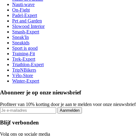
Nauti-wave
On-Fight
Padel-Expert
Pet and Garden
Slowood Interior
Smash-Expert
Sneak'In
Sneakids
Sport is good
Training-Fit
Trek-Expert
Triathlon-Expert
TripNBikers
Vélo-Store
Winter-Expert
Abonneer je op onze nieuwsbrief
Profiteer van 10% korting door je aan te melden voor onze nieuwsbrief
Aanmelden
Blijf verbonden
Volg ons op sociale media