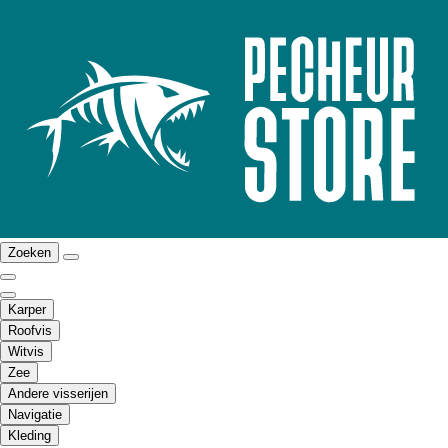
Zoeken
Karper
Roofvis
Witvis
Zee
Andere visserijen
Navigatie
Kleding