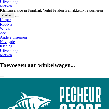
Uitverkoop
Merken
Klantenservice in Frankrijk
Veilig betalen
Gemakkelijk retourneren
Zoeken
Karper
Roofvis
Witvis
Zee
Andere visserijen
Navigatie
Kleding
Uitverkoop
Merken
Toevoegen aan winkelwagen...