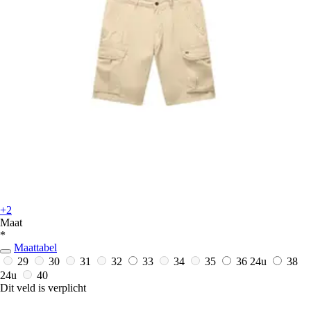
+2
Maat
*
Maattabel
29
30
31
32
33
34
35
36
24u
38
24u
40
Dit veld is verplicht