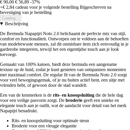
€ 90,00
€ 56,89
-37%
+€ 2,84
cadeau voor je volgende bestelling
Bijgeschreven na
bevestiging van je bestelling
Loading...
Beschrijving
De Bermuda Napapijri Noto 2.0 belichaamt de perfecte mix van stijl,
comfort en functionaliteit. Ontworpen om te voldoen aan de behoeften
van modebewuste mensen, zal dit onmisbare item zich eenvoudig in je
garderobe integreren, terwijl het een eigentijdse touch aan je look
toevoegt.
Gemaakt van 100% katoen, biedt deze bermuda een aangename
textuur op de huid, zodat je kunt genieten van ontspannen momenten
met maximaal comfort. De regular fit van de Bermuda Noto 2.0 zorgt
voor veel bewegingsgemak, of je nu buiten actief bent, een uitje met
vrienden hebt, of gewoon door de stad wandelt.
Een van de kenmerken is de
rits- en knoopsluiting
die de hele dag
voor een veilige pasvorm zorgt. De
broderie
geeft een unieke en
elegante touch aan je outfit, wat de aandacht voor detail van het merk
Napapijri benadrukt.
Rits- en knoopsluiting voor optimale steun
Broderie voor een vleugje elegantie