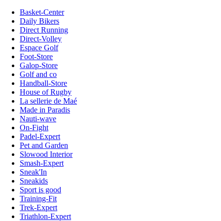
Basket-Center
Daily Bikers
Direct Running
Direct-Volley
Espace Golf
Foot-Store
Galop-Store
Golf and co
Handball-Store
House of Rugby
La sellerie de Maé
Made in Paradis
Nauti-wave
On-Fight
Padel-Expert
Pet and Garden
Slowood Interior
Smash-Expert
Sneak'In
Sneakids
Sport is good
Training-Fit
Trek-Expert
Triathlon-Expert