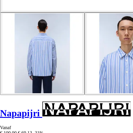
Napapijri
Vanaf
€ 100,00
€ 69,13
-31%