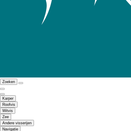
Zoeken
Karper
Roofvis
Witvis
Zee
Andere visserijen
Navigatie