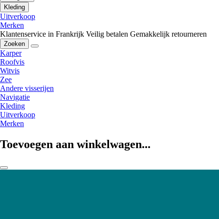
Kleding
Uitverkoop
Merken
Klantenservice in Frankrijk
Veilig betalen
Gemakkelijk retourneren
Zoeken
Karper
Roofvis
Witvis
Zee
Andere visserijen
Navigatie
Kleding
Uitverkoop
Merken
Toevoegen aan winkelwagen...