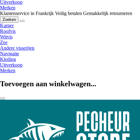
Uitverkoop
Merken
Klantenservice in Frankrijk
Veilig betalen
Gemakkelijk retourneren
Zoeken
Karper
Roofvis
Witvis
Zee
Andere visserijen
Navigatie
Kleding
Uitverkoop
Merken
Toevoegen aan winkelwagen...