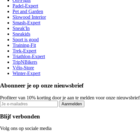
On-Fight
Padel-Expert
Pet and Garden
Slowood Interior
Smash-Expert
Sneak'In
Sneakids
Sport is good
Training-Fit
Trek-Expert
Triathlon-Expert
TripNBikers
Vélo-Store
Winter-Expert
Abonneer je op onze nieuwsbrief
Profiteer van 10% korting door je aan te melden voor onze nieuwsbrief
Aanmelden
Blijf verbonden
Volg ons op sociale media