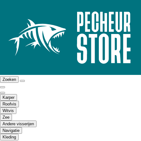
Zoeken
Karper
Roofvis
Witvis
Zee
Andere visserijen
Navigatie
Kleding