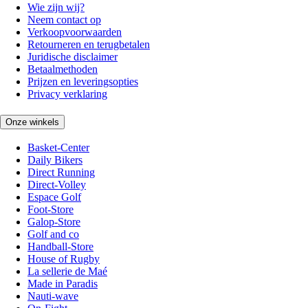
Wie zijn wij?
Neem contact op
Verkoopvoorwaarden
Retourneren en terugbetalen
Juridische disclaimer
Betaalmethoden
Prijzen en leveringsopties
Privacy verklaring
Onze winkels
Basket-Center
Daily Bikers
Direct Running
Direct-Volley
Espace Golf
Foot-Store
Galop-Store
Golf and co
Handball-Store
House of Rugby
La sellerie de Maé
Made in Paradis
Nauti-wave