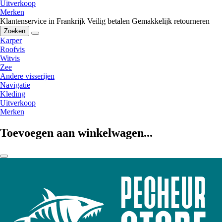
Uitverkoop
Merken
Klantenservice in Frankrijk
Veilig betalen
Gemakkelijk retourneren
Zoeken
Karper
Roofvis
Witvis
Zee
Andere visserijen
Navigatie
Kleding
Uitverkoop
Merken
Toevoegen aan winkelwagen...