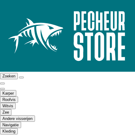
Zoeken
Karper
Roofvis
Witvis
Zee
Andere visserijen
Navigatie
Kleding