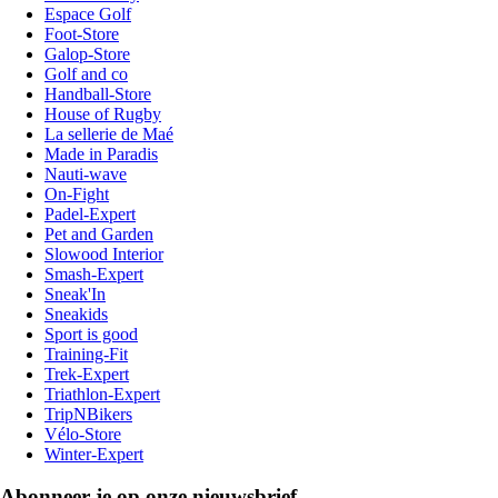
Espace Golf
Foot-Store
Galop-Store
Golf and co
Handball-Store
House of Rugby
La sellerie de Maé
Made in Paradis
Nauti-wave
On-Fight
Padel-Expert
Pet and Garden
Slowood Interior
Smash-Expert
Sneak'In
Sneakids
Sport is good
Training-Fit
Trek-Expert
Triathlon-Expert
TripNBikers
Vélo-Store
Winter-Expert
Abonneer je op onze nieuwsbrief