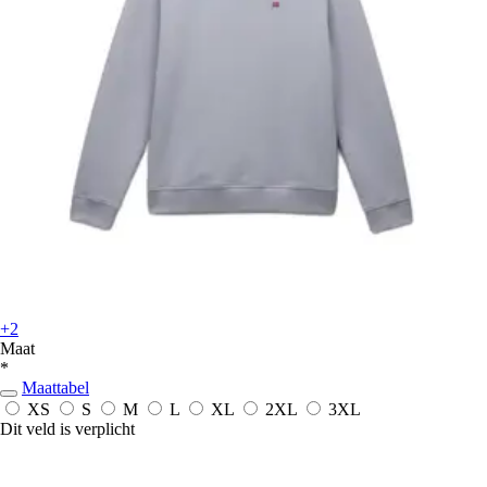
+2
Maat
*
Maattabel
XS
S
M
L
XL
2XL
3XL
Dit veld is verplicht