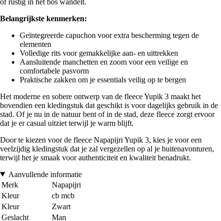
of rustig in het bos wandelt.
Belangrijkste kenmerken:
Geïntegreerde capuchon voor extra bescherming tegen de
elementen
Volledige rits voor gemakkelijke aan- en uittrekken
Aansluitende manchetten en zoom voor een veilige en
comfortabele pasvorm
Praktische zakken om je essentials veilig op te bergen
Het moderne en sobere ontwerp van de fleece Yupik 3 maakt het
bovendien een kledingstuk dat geschikt is voor dagelijks gebruik in de
stad. Of je nu in de natuur bent of in de stad, deze fleece zorgt ervoor
dat je er casual uitziet terwijl je warm blijft.
Door te kiezen voor de fleece Napapijri Yupik 3, kies je voor een
veelzijdig kledingstuk dat je zal vergezellen op al je buitenavonturen,
terwijl het je smaak voor authenticiteit en kwaliteit benadrukt.
Aanvullende informatie
Merk
Napapijri
Kleur
cb mcb
Kleur
Zwart
Geslacht
Man