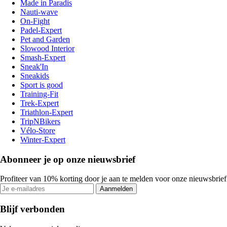
Made in Paradis
Nauti-wave
On-Fight
Padel-Expert
Pet and Garden
Slowood Interior
Smash-Expert
Sneak'In
Sneakids
Sport is good
Training-Fit
Trek-Expert
Triathlon-Expert
TripNBikers
Vélo-Store
Winter-Expert
Abonneer je op onze nieuwsbrief
Profiteer van 10% korting door je aan te melden voor onze nieuwsbrief
Aanmelden
Blijf verbonden