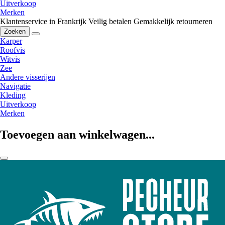
Uitverkoop
Merken
Klantenservice in Frankrijk
Veilig betalen
Gemakkelijk retourneren
Zoeken
Karper
Roofvis
Witvis
Zee
Andere visserijen
Navigatie
Kleding
Uitverkoop
Merken
Toevoegen aan winkelwagen...