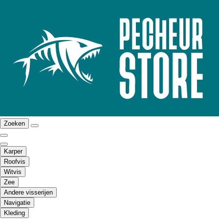
Zoeken
Karper
Roofvis
Witvis
Zee
Andere visserijen
Navigatie
Kleding