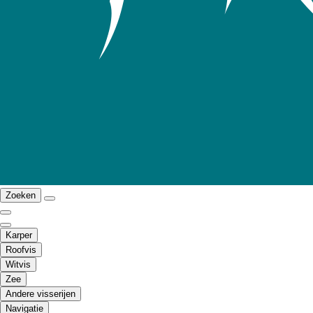
Zoeken
Karper
Roofvis
Witvis
Zee
Andere visserijen
Navigatie