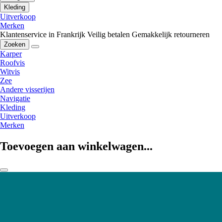
Kleding
Uitverkoop
Merken
Klantenservice in Frankrijk
Veilig betalen
Gemakkelijk retourneren
Zoeken
Karper
Roofvis
Witvis
Zee
Andere visserijen
Navigatie
Kleding
Uitverkoop
Merken
Toevoegen aan winkelwagen...