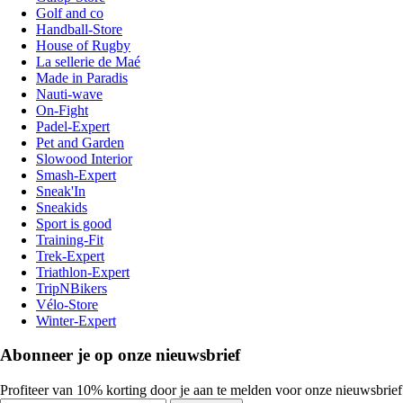
Golf and co
Handball-Store
House of Rugby
La sellerie de Maé
Made in Paradis
Nauti-wave
On-Fight
Padel-Expert
Pet and Garden
Slowood Interior
Smash-Expert
Sneak'In
Sneakids
Sport is good
Training-Fit
Trek-Expert
Triathlon-Expert
TripNBikers
Vélo-Store
Winter-Expert
Abonneer je op onze nieuwsbrief
Profiteer van 10% korting door je aan te melden voor onze nieuwsbrief