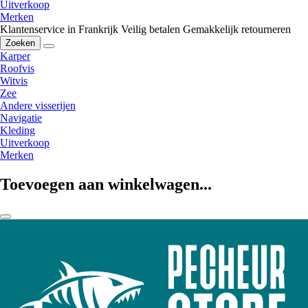
Uitverkoop
Merken
Klantenservice in Frankrijk
Veilig betalen
Gemakkelijk retourneren
Zoeken
Karper
Roofvis
Witvis
Zee
Andere visserijen
Navigatie
Kleding
Uitverkoop
Merken
Toevoegen aan winkelwagen...