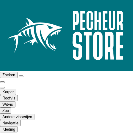
Zoeken
Karper
Roofvis
Witvis
Zee
Andere visserijen
Navigatie
Kleding