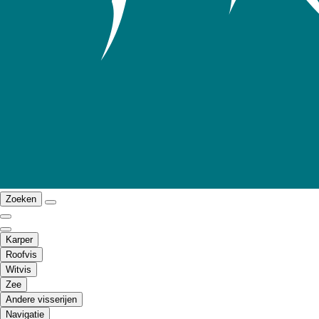
Zoeken
Karper
Roofvis
Witvis
Zee
Andere visserijen
Navigatie