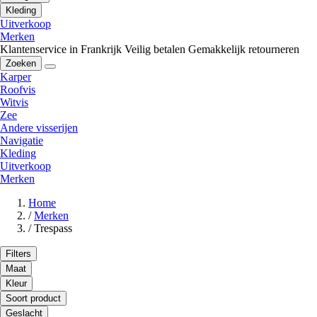
Kleding
Uitverkoop
Merken
Klantenservice in Frankrijk
Veilig betalen
Gemakkelijk retourneren
Zoeken
Karper
Roofvis
Witvis
Zee
Andere visserijen
Navigatie
Kleding
Uitverkoop
Merken
Home
/
Merken
/
Trespass
Filters
Maat
Kleur
Soort product
Geslacht