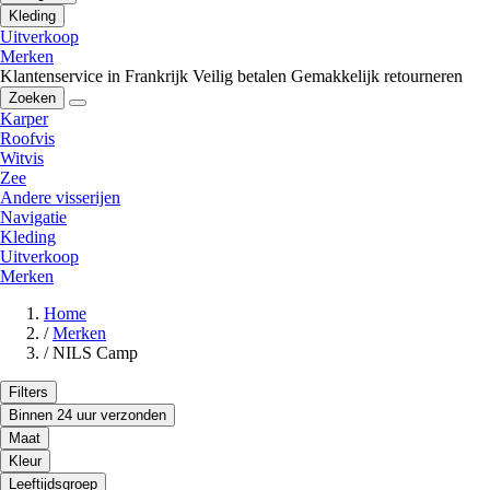
Kleding
Uitverkoop
Merken
Klantenservice in Frankrijk
Veilig betalen
Gemakkelijk retourneren
Zoeken
Karper
Roofvis
Witvis
Zee
Andere visserijen
Navigatie
Kleding
Uitverkoop
Merken
Home
/
Merken
/
NILS Camp
Filters
Binnen 24 uur verzonden
Maat
Kleur
Leeftijdsgroep