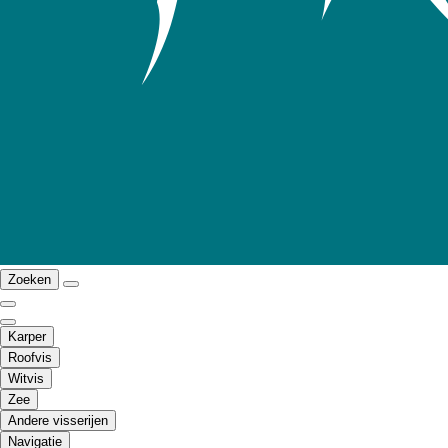
Zoeken
Karper
Roofvis
Witvis
Zee
Andere visserijen
Navigatie