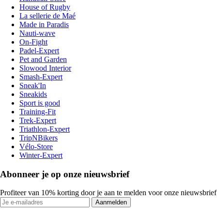
House of Rugby
La sellerie de Maé
Made in Paradis
Nauti-wave
On-Fight
Padel-Expert
Pet and Garden
Slowood Interior
Smash-Expert
Sneak'In
Sneakids
Sport is good
Training-Fit
Trek-Expert
Triathlon-Expert
TripNBikers
Vélo-Store
Winter-Expert
Abonneer je op onze nieuwsbrief
Profiteer van 10% korting door je aan te melden voor onze nieuwsbrief
Aanmelden