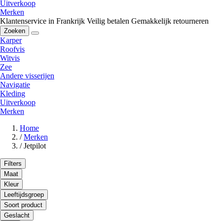
Uitverkoop
Merken
Klantenservice in Frankrijk
Veilig betalen
Gemakkelijk retourneren
Zoeken
Karper
Roofvis
Witvis
Zee
Andere visserijen
Navigatie
Kleding
Uitverkoop
Merken
Home
/
Merken
/
Jetpilot
Filters
Maat
Kleur
Leeftijdsgroep
Soort product
Geslacht