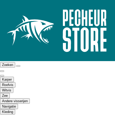
Zoeken
Karper
Roofvis
Witvis
Zee
Andere visserijen
Navigatie
Kleding