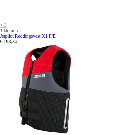
+-3
1 kleuren
Jetpilot
Reddingsvest X1 F/E
€ 198,34