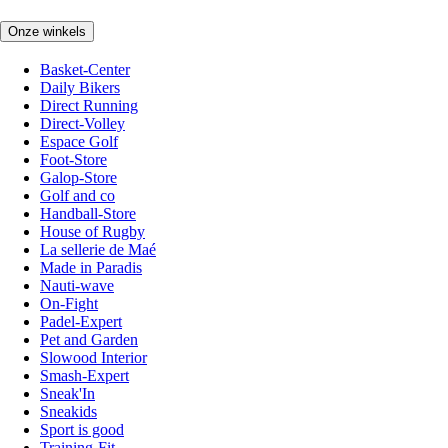
Onze winkels
Basket-Center
Daily Bikers
Direct Running
Direct-Volley
Espace Golf
Foot-Store
Galop-Store
Golf and co
Handball-Store
House of Rugby
La sellerie de Maé
Made in Paradis
Nauti-wave
On-Fight
Padel-Expert
Pet and Garden
Slowood Interior
Smash-Expert
Sneak'In
Sneakids
Sport is good
Training-Fit