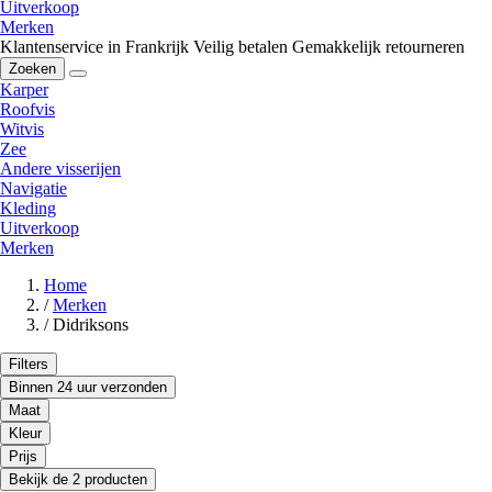
Uitverkoop
Merken
Klantenservice in Frankrijk
Veilig betalen
Gemakkelijk retourneren
Zoeken
Karper
Roofvis
Witvis
Zee
Andere visserijen
Navigatie
Kleding
Uitverkoop
Merken
Home
/
Merken
/
Didriksons
Filters
Binnen 24 uur verzonden
Maat
Kleur
Prijs
Bekijk de 2 producten