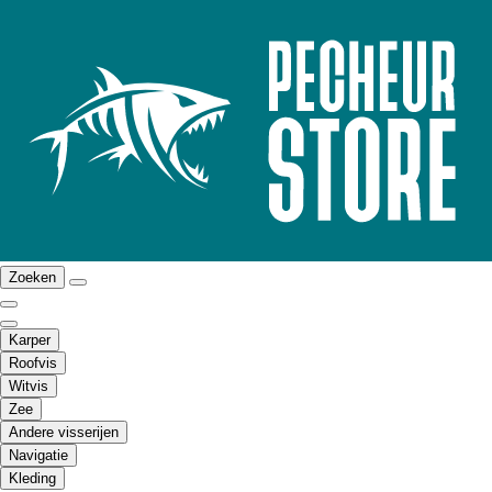
Zoeken
Karper
Roofvis
Witvis
Zee
Andere visserijen
Navigatie
Kleding