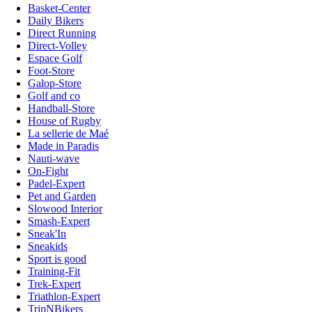
Basket-Center
Daily Bikers
Direct Running
Direct-Volley
Espace Golf
Foot-Store
Galop-Store
Golf and co
Handball-Store
House of Rugby
La sellerie de Maé
Made in Paradis
Nauti-wave
On-Fight
Padel-Expert
Pet and Garden
Slowood Interior
Smash-Expert
Sneak'In
Sneakids
Sport is good
Training-Fit
Trek-Expert
Triathlon-Expert
TripNBikers