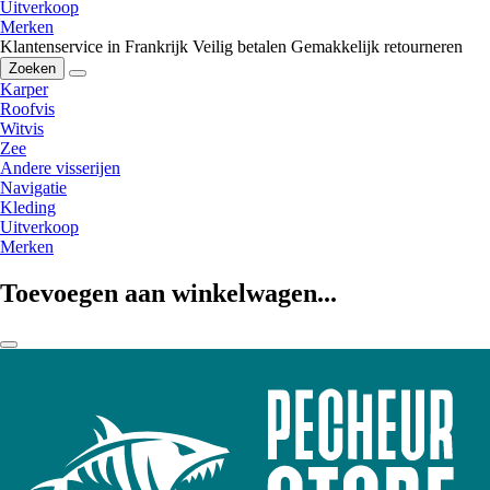
Uitverkoop
Merken
Klantenservice in Frankrijk
Veilig betalen
Gemakkelijk retourneren
Zoeken
Karper
Roofvis
Witvis
Zee
Andere visserijen
Navigatie
Kleding
Uitverkoop
Merken
Toevoegen aan winkelwagen...