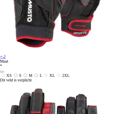
+-2
Maat
*
XS
S
M
L
XL
2XL
Dit veld is verplicht