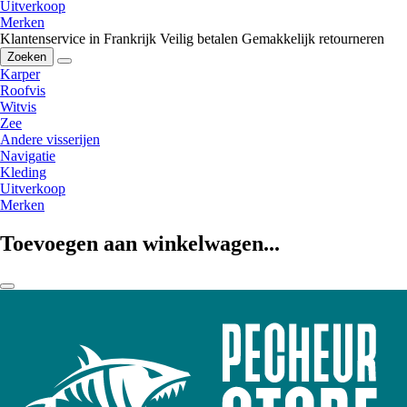
Uitverkoop
Merken
Klantenservice in Frankrijk
Veilig betalen
Gemakkelijk retourneren
Zoeken
Karper
Roofvis
Witvis
Zee
Andere visserijen
Navigatie
Kleding
Uitverkoop
Merken
Toevoegen aan winkelwagen...