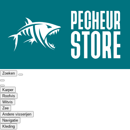
Zoeken
Karper
Roofvis
Witvis
Zee
Andere visserijen
Navigatie
Kleding