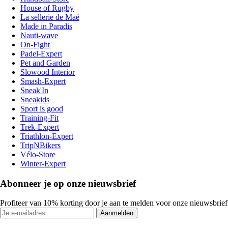
House of Rugby
La sellerie de Maé
Made in Paradis
Nauti-wave
On-Fight
Padel-Expert
Pet and Garden
Slowood Interior
Smash-Expert
Sneak'In
Sneakids
Sport is good
Training-Fit
Trek-Expert
Triathlon-Expert
TripNBikers
Vélo-Store
Winter-Expert
Abonneer je op onze nieuwsbrief
Profiteer van 10% korting door je aan te melden voor onze nieuwsbrief
Aanmelden