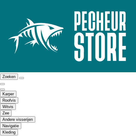
Zoeken
Karper
Roofvis
Witvis
Zee
Andere visserijen
Navigatie
Kleding