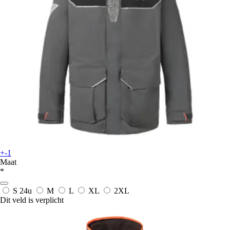
+-1
Maat
*
S
24u
M
L
XL
2XL
Dit veld is verplicht