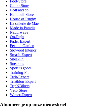
Foot-Store
Galop-Store
Golf and co
Handball-Store
House of Rugby
La sellerie de Maé
Made in Paradis
Nauti-wave
On-Fight
Padel-Expert
Pet and Garden
Slowood Interior
Smash-Expert
Sneak'In
Sneakids
Sport is good
Training-Fit
Trek-Expert
Triathlon-Expert
TripNBikers
Vélo-Store
Winter-Expert
Abonneer je op onze nieuwsbrief