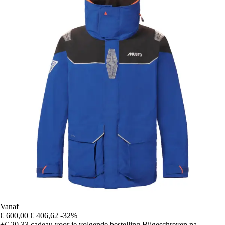
Vanaf
€ 600,00
€ 406,62
-32%
+€ 20,33
cadeau voor je volgende bestelling
Bijgeschreven na