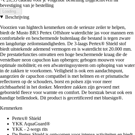
bevestiging van je bestelling
Loading...
Beschrijving
Voorzien van hightech kenmerken om de serieuze zeiler te helpen,
biedt de Musto BR3 Pertex Offshore waterdichte jas voor mannen een
comfortabele en beschermende buitenlaag die bestand is tegen zware
en langdurige zeilomstandigheden. De 3-laags Pertex® Shield stof
biedt uitstekende ademend vermogen en is waterdicht tot 20.000 mm.
De prestatiefuncties omvatten een hoge beschermende kraag die de
verstelbare neon capuchon kan opbergen; gebogen mouwen voor
optimale mobiliteit; en een afwateringssysteem om ophoping van water
in de zakken te voorkomen. Veiligheid is ook een aandachtspunt,
aangezien de capuchon compatibel is met helmen en er prismatische
reflectoren op de schouders, borst en polsen zijn voor meer
zichtbaarheid in het donker. Meerdere zakken zijn gevoerd met
geborsteld fleece voor warmte en comfort. De borstzak bevat ook een
handige brillendoek. Dit product is gecertificeerd met bluesign®.
Kenmerken
Pertex® Shield
YKK AquaGuard®
YKK - 2-wegs rits
De Pertex Shield is ontworpen voor intense activiteiten en biedt