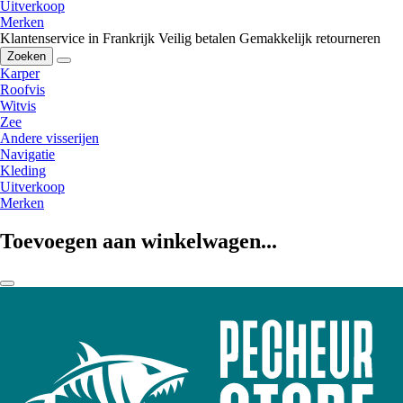
Uitverkoop
Merken
Klantenservice in Frankrijk
Veilig betalen
Gemakkelijk retourneren
Zoeken
Karper
Roofvis
Witvis
Zee
Andere visserijen
Navigatie
Kleding
Uitverkoop
Merken
Toevoegen aan winkelwagen...