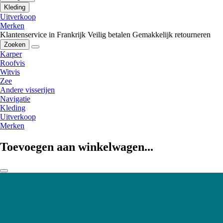
Kleding
Uitverkoop
Merken
Klantenservice in Frankrijk
Veilig betalen
Gemakkelijk retourneren
Zoeken
Karper
Roofvis
Witvis
Zee
Andere visserijen
Navigatie
Kleding
Uitverkoop
Merken
Toevoegen aan winkelwagen...