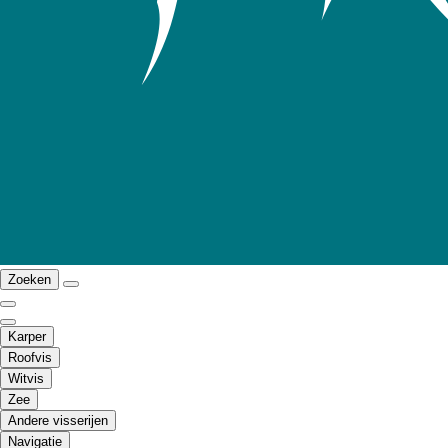
Zoeken
Karper
Roofvis
Witvis
Zee
Andere visserijen
Navigatie