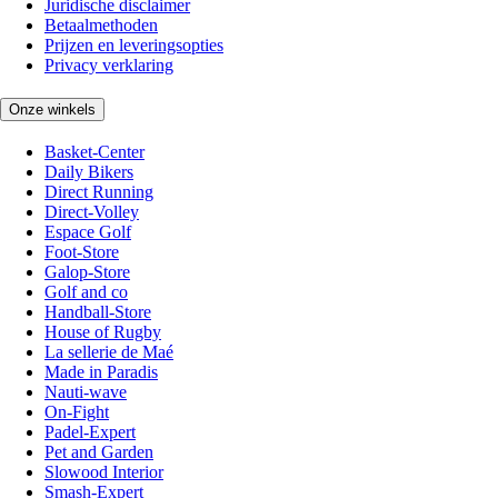
Juridische disclaimer
Betaalmethoden
Prijzen en leveringsopties
Privacy verklaring
Onze winkels
Basket-Center
Daily Bikers
Direct Running
Direct-Volley
Espace Golf
Foot-Store
Galop-Store
Golf and co
Handball-Store
House of Rugby
La sellerie de Maé
Made in Paradis
Nauti-wave
On-Fight
Padel-Expert
Pet and Garden
Slowood Interior
Smash-Expert