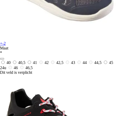
+-2
Maat
*
40
40,5
41
42
42,5
43
44
44,5
45
24u
46
46,5
Dit veld is verplicht