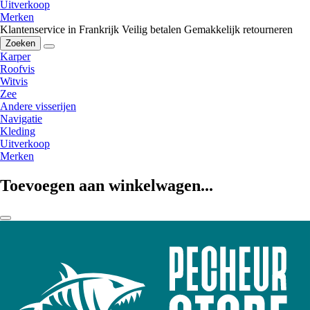
Uitverkoop
Merken
Klantenservice in Frankrijk
Veilig betalen
Gemakkelijk retourneren
Zoeken
Karper
Roofvis
Witvis
Zee
Andere visserijen
Navigatie
Kleding
Uitverkoop
Merken
Toevoegen aan winkelwagen...