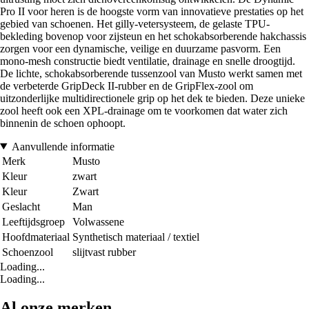
Pro II voor heren is de hoogste vorm van innovatieve prestaties op het
gebied van schoenen. Het gilly-vetersysteem, de gelaste TPU-
bekleding bovenop voor zijsteun en het schokabsorberende hakchassis
zorgen voor een dynamische, veilige en duurzame pasvorm. Een
mono-mesh constructie biedt ventilatie, drainage en snelle droogtijd.
De lichte, schokabsorberende tussenzool van Musto werkt samen met
de verbeterde GripDeck II-rubber en de GripFlex-zool om
uitzonderlijke multidirectionele grip op het dek te bieden. Deze unieke
zool heeft ook een XPL-drainage om te voorkomen dat water zich
binnenin de schoen ophoopt.
Aanvullende informatie
Merk
Musto
Kleur
zwart
Kleur
Zwart
Geslacht
Man
Leeftijdsgroep
Volwassene
Hoofdmateriaal
Synthetisch materiaal / textiel
Schoenzool
slijtvast rubber
Loading...
Loading...
Al onze merken