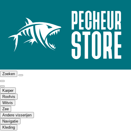
Zoeken
Karper
Roofvis
Witvis
Zee
Andere visserijen
Navigatie
Kleding