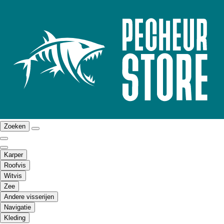
Zoeken
Karper
Roofvis
Witvis
Zee
Andere visserijen
Navigatie
Kleding