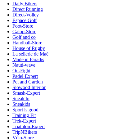
Daily Bikers
Direct Running
Direct-Volley
Espace Golf
Foot-Store
Galop-Store
Golf and co
Handball-Store
House of Rugby
La sellerie de Maé
Made in Paradis
Nauti-wave
On-Fight
Padel-Expert
Pet and Garden
Slowood Interior
Smash-Expert
Sneak'In
Sneakids
Sport is good
Training-Fit
Trek-Expert
Triathlon-Expert
TripNBikers
Vélo-Store