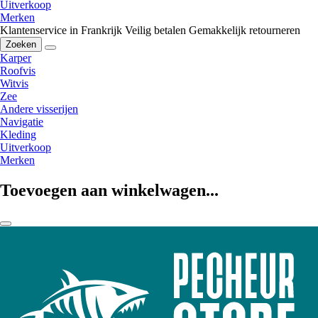
Uitverkoop
Merken
Klantenservice in Frankrijk
Veilig betalen
Gemakkelijk retourneren
Zoeken
Karper
Roofvis
Witvis
Zee
Andere visserijen
Navigatie
Kleding
Uitverkoop
Merken
Toevoegen aan winkelwagen...