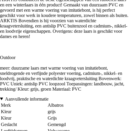
en een winterlaars in één product! Gemaakt van duurzaam PVC en
gevoerd met een warme voering van imitatiebont, is hij perfect
geschikt voor werk in koudere temperaturen, zowel binnen als buiten.
ARKTIS Bovendien is hij voorzien van waterdichte
kraagvetersluiting, een antislip PVC buitenzool en cadmium-, nikkel-
en loodvrije eigenschappen. Overigens: deze laars is geschikt voor
dames en heren!
Outdoor
meer: duurzame laars met warme voering van imitatiebont,
sneldrogende en verfijnde polyester voering, cadmium-, nikkel- en
loodvrij, praktische en waterdichte kraagvetersluiting Bovenwerk:
PVC Uniek: antislip PVC loopzool Toepassingen: landbouw, jacht,
trekking/ Kleur: grijs, groen Materiaal: PVC
Aanvullende informatie
Merk
Albatros
Kleur
grijs
Kleur
Grijs
Geslacht
Gemengd
Leeftijdsgroep
Volwassene