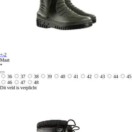
+-2
Maat
*
36
37
38
39
40
41
42
43
44
45
46
47
48
Dit veld is verplicht