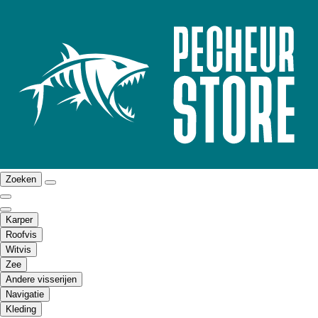
Zoeken
Karper
Roofvis
Witvis
Zee
Andere visserijen
Navigatie
Kleding