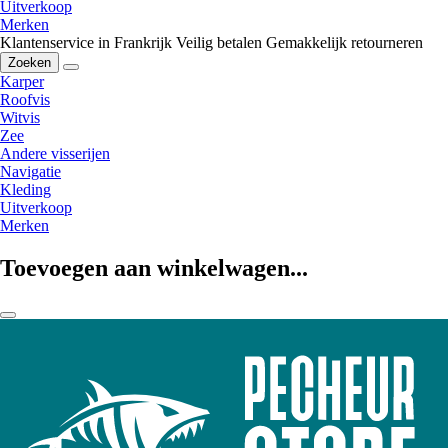
Uitverkoop
Merken
Klantenservice in Frankrijk
Veilig betalen
Gemakkelijk retourneren
Zoeken
Karper
Roofvis
Witvis
Zee
Andere visserijen
Navigatie
Kleding
Uitverkoop
Merken
Toevoegen aan winkelwagen...