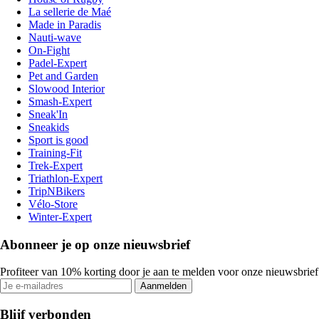
La sellerie de Maé
Made in Paradis
Nauti-wave
On-Fight
Padel-Expert
Pet and Garden
Slowood Interior
Smash-Expert
Sneak'In
Sneakids
Sport is good
Training-Fit
Trek-Expert
Triathlon-Expert
TripNBikers
Vélo-Store
Winter-Expert
Abonneer je op onze nieuwsbrief
Profiteer van 10% korting door je aan te melden voor onze nieuwsbrief
Aanmelden
Blijf verbonden