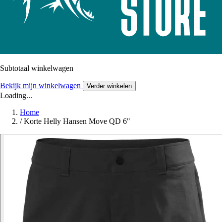
Subtotaal winkelwagen
Bekijk mijn winkelwagen
Verder winkelen
Loading...
Home
/
Korte Helly Hansen Move QD 6"