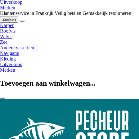
Uitverkoop
Merken
Klantenservice in Frankrijk
Veilig betalen
Gemakkelijk retourneren
Zoeken
Karper
Roofvis
Witvis
Zee
Andere visserijen
Navigatie
Kleding
Uitverkoop
Merken
Toevoegen aan winkelwagen...