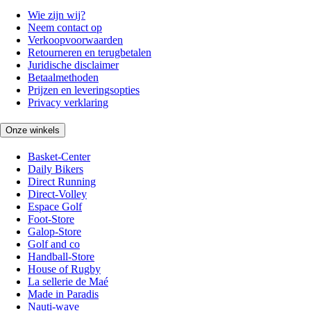
Wie zijn wij?
Neem contact op
Verkoopvoorwaarden
Retourneren en terugbetalen
Juridische disclaimer
Betaalmethoden
Prijzen en leveringsopties
Privacy verklaring
Onze winkels
Basket-Center
Daily Bikers
Direct Running
Direct-Volley
Espace Golf
Foot-Store
Galop-Store
Golf and co
Handball-Store
House of Rugby
La sellerie de Maé
Made in Paradis
Nauti-wave