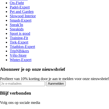
On-Fight
Padel-Expert
Pet and Garden
Slowood Interior
Smash-Expert
Sneak'In
Sneakids
Sport is good
Training-Fit
Trek-Expert
Triathlon-Expert
TripNBikers
Vélo-Store
Winter-Expert
Abonneer je op onze nieuwsbrief
Profiteer van 10% korting door je aan te melden voor onze nieuwsbrief
Aanmelden
Blijf verbonden
Volg ons op sociale media