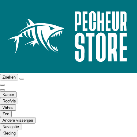
Zoeken
Karper
Roofvis
Witvis
Zee
Andere visserijen
Navigatie
Kleding