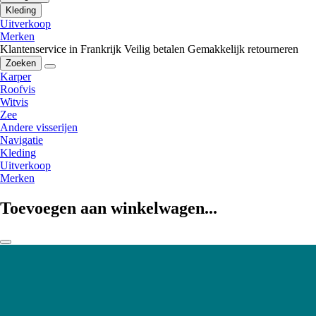
Kleding
Uitverkoop
Merken
Klantenservice in Frankrijk
Veilig betalen
Gemakkelijk retourneren
Zoeken
Karper
Roofvis
Witvis
Zee
Andere visserijen
Navigatie
Kleding
Uitverkoop
Merken
Toevoegen aan winkelwagen...