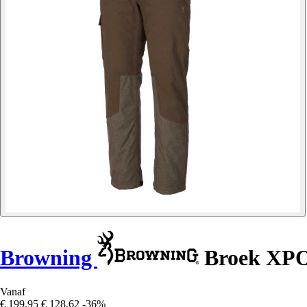
Browning
Broek XP
Vanaf
€ 199,95
€ 128,62
-36%