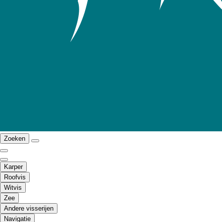
Zoeken
Karper
Roofvis
Witvis
Zee
Andere visserijen
Navigatie