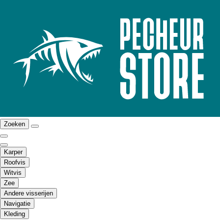
Zoeken
Karper
Roofvis
Witvis
Zee
Andere visserijen
Navigatie
Kleding