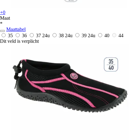
+0
Maat
*
Maattabel
35
36
37
24u
38
24u
39
24u
40
44
Dit veld is verplicht