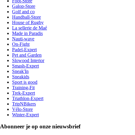
Foot-Store
Galop-Store
Golf and co
Handball-Store
House of Rugby
La sellerie de Maé
Made in Paradis
Nauti-wave
On-Fight
Padel-Expert
Pet and Garden
Slowood Interior
Smash-Expert
Sneak'In
Sneakids
Sport is good
Training-Fit
Trek-Expert
Triathlon-Expert
TripNBikers
Vélo-Store
Winter-Expert
Abonneer je op onze nieuwsbrief