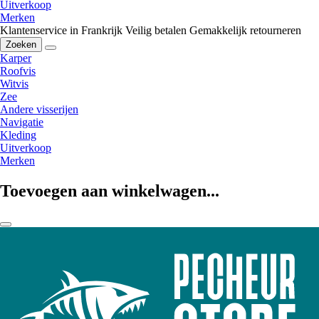
Uitverkoop
Merken
Klantenservice in Frankrijk
Veilig betalen
Gemakkelijk retourneren
Zoeken
Karper
Roofvis
Witvis
Zee
Andere visserijen
Navigatie
Kleding
Uitverkoop
Merken
Toevoegen aan winkelwagen...