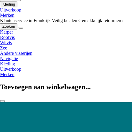
Kleding
Uitverkoop
Merken
Klantenservice in Frankrijk
Veilig betalen
Gemakkelijk retourneren
Zoeken
Karper
Roofvis
Witvis
Zee
Andere visserijen
Navigatie
Kleding
Uitverkoop
Merken
Toevoegen aan winkelwagen...