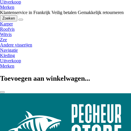
Uitverkoop
Merken
Klantenservice in Frankrijk
Veilig betalen
Gemakkelijk retourneren
Zoeken
Karper
Roofvis
Witvis
Zee
Andere visserijen
Navigatie
Kleding
Uitverkoop
Merken
Toevoegen aan winkelwagen...