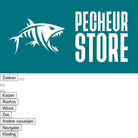
Zoeken
Karper
Roofvis
Witvis
Zee
Andere visserijen
Navigatie
Kleding