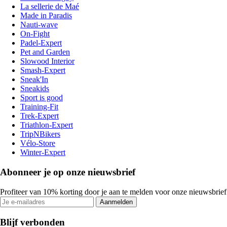
La sellerie de Maé
Made in Paradis
Nauti-wave
On-Fight
Padel-Expert
Pet and Garden
Slowood Interior
Smash-Expert
Sneak'In
Sneakids
Sport is good
Training-Fit
Trek-Expert
Triathlon-Expert
TripNBikers
Vélo-Store
Winter-Expert
Abonneer je op onze nieuwsbrief
Profiteer van 10% korting door je aan te melden voor onze nieuwsbrief
Aanmelden
Blijf verbonden