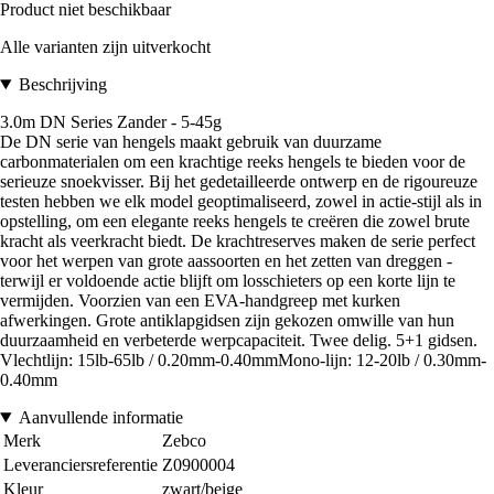
Product niet beschikbaar
Alle varianten zijn uitverkocht
Beschrijving
3.0m DN Series Zander - 5-45g
De DN serie van hengels maakt gebruik van duurzame
carbonmaterialen om een krachtige reeks hengels te bieden voor de
serieuze snoekvisser. Bij het gedetailleerde ontwerp en de rigoureuze
testen hebben we elk model geoptimaliseerd, zowel in actie-stijl als in
opstelling, om een elegante reeks hengels te creëren die zowel brute
kracht als veerkracht biedt. De krachtreserves maken de serie perfect
voor het werpen van grote aassoorten en het zetten van dreggen -
terwijl er voldoende actie blijft om losschieters op een korte lijn te
vermijden. Voorzien van een EVA-handgreep met kurken
afwerkingen. Grote antiklapgidsen zijn gekozen omwille van hun
duurzaamheid en verbeterde werpcapaciteit. Twee delig. 5+1 gidsen.
Vlechtlijn: 15lb-65lb / 0.20mm-0.40mmMono-lijn: 12-20lb / 0.30mm-
0.40mm
Aanvullende informatie
Merk
Zebco
Leveranciersreferentie
Z0900004
Kleur
zwart/beige