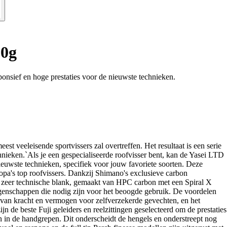
50g
onsief en hoge prestaties voor de nieuwste technieken.
 veeleisende sportvissers zal overtreffen. Het resultaat is een serie
hnieken.`Als je een gespecialiseerde roofvisser bent, kan de Yasei LTD
rnieuwste technieken, specifiek voor jouw favoriete soorten. Deze
pa's top roofvissers. Dankzij Shimano's exclusieve carbon
n zeer technische blank, gemaakt van HPC carbon met een Spiral X
eigenschappen die nodig zijn voor het beoogde gebruik. De voordelen
 van kracht en vermogen voor zelfverzekerde gevechten, en het
n de beste Fuji geleiders en reelzittingen geselecteerd om de prestaties
n in de handgrepen. Dit onderscheidt de hengels en onderstreept nog