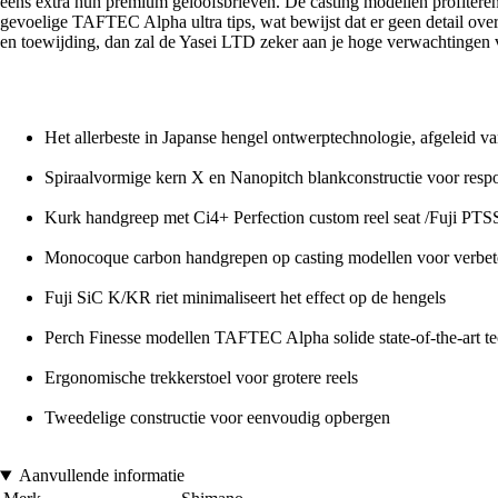
eens extra hun premium geloofsbrieven. De casting modellen profitere
gevoelige TAFTEC Alpha ultra tips, wat bewijst dat er geen detail over 
en toewijding, dan zal de Yasei LTD zeker aan je hoge verwachtingen v
Het allerbeste in Japanse hengel ontwerptechnologie, afgeleid 
Spiraalvormige kern X en Nanopitch blankconstructie voor respo
Kurk handgreep met Ci4+ Perfection custom reel seat /Fuji PTS
Monocoque carbon handgrepen op casting modellen voor verbet
Fuji SiC K/KR riet minimaliseert het effect op de hengels
Perch Finesse modellen TAFTEC Alpha solide state-of-the-art t
Ergonomische trekkerstoel voor grotere reels
Tweedelige constructie voor eenvoudig opbergen
Aanvullende informatie