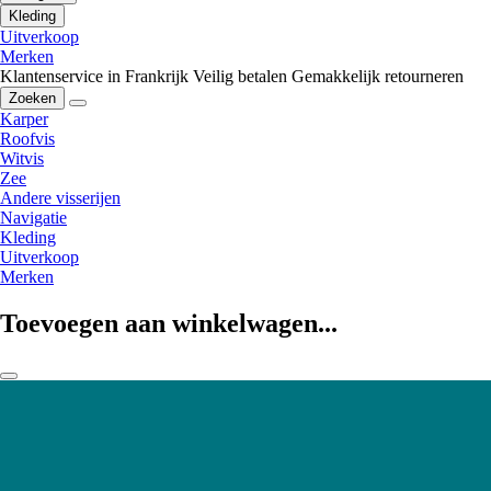
Kleding
Uitverkoop
Merken
Klantenservice in Frankrijk
Veilig betalen
Gemakkelijk retourneren
Zoeken
Karper
Roofvis
Witvis
Zee
Andere visserijen
Navigatie
Kleding
Uitverkoop
Merken
Toevoegen aan winkelwagen...