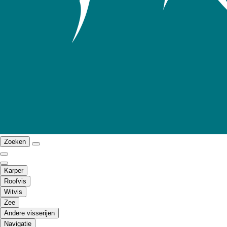
Zoeken
Karper
Roofvis
Witvis
Zee
Andere visserijen
Navigatie