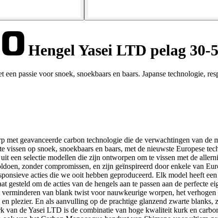
Hengel Yasei LTD pelag 30-
een passie voor snoek, snoekbaars en baars. Japanse technologie, resp
 met geavanceerde carbon technologie die de verwachtingen van de meest
 te vissen op snoek, snoekbaars en baars, met de nieuwste Europese tec
at uit een selectie modellen die zijn ontworpen om te vissen met de alle
doen, zonder compromissen, en zijn geïnspireerd door enkele van Euro
sponsieve acties die we ooit hebben geproduceerd. Elk model heeft ee
at gesteld om de acties van de hengels aan te passen aan de perfecte 
et verminderen van blank twist voor nauwkeurige worpen, het verhogen
n plezier. En als aanvulling op de prachtige glanzend zwarte blanks, zij
erk van de Yasei LTD is de combinatie van hoge kwaliteit kurk en carbo