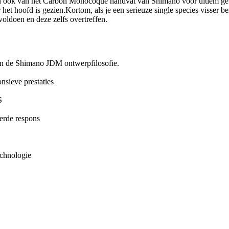
n ook van het Carbon Monocoque handvat van Shimano voor ultiem gevoel
het hoofd is gezien.Kortom, als je een serieuze single species visser b
oldoen en deze zelfs overtreffen.
van de Shimano JDM ontwerpfilosofie.
nsieve prestaties
S
erde respons
echnologie