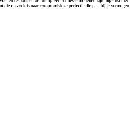
 en respons en de full tip Perch finesse modellen zijn uitgerust met
ent die op zoek is naar compromisloze perfectie die past bij je vermogen