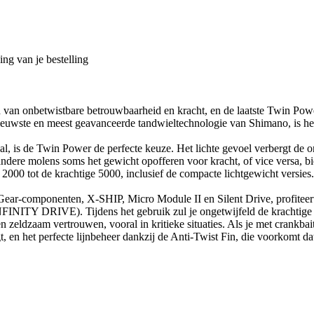
ng van je bestelling
an onbetwistbare betrouwbaarheid en kracht, en de laatste Twin Power
e nieuwste en meest geavanceerde tandwieltechnologie van Shimano, is h
iaal, is de Twin Power de perfecte keuze. Het lichte gevoel verbergt de
l andere molens soms het gewicht opofferen voor kracht, of vice versa, 
2000 tot de krachtige 5000, inclusief de compacte lichtgewicht versies.
componenten, X-SHIP, Micro Module II en Silent Drive, profiteert
 DRIVE). Tijdens het gebruik zul je ongetwijfeld de krachtige ge
eldzaam vertrouwen, vooral in kritieke situaties. Als je met crankbaits
n het perfecte lijnbeheer dankzij de Anti-Twist Fin, die voorkomt dat de