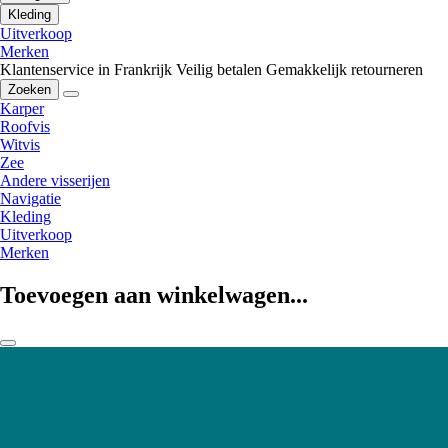
Kleding
Uitverkoop
Merken
Klantenservice in Frankrijk
Veilig betalen
Gemakkelijk retourneren
Zoeken
Karper
Roofvis
Witvis
Zee
Andere visserijen
Navigatie
Kleding
Uitverkoop
Merken
Toevoegen aan winkelwagen...