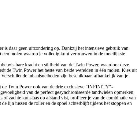
 is daar geen uitzondering op. Dankzij het intensieve gebruik van
et een molen waarop je volledig kunt vertrouwen in de moeilijkste
 onbetwistbare kracht en stijfheid van de Twin Power, waardoor deze
biedt de Twin Power het beste van beide werelden in één molen. Kies uit
 Verschillende inhaalsnelheden zijn beschikbaar, afhankelijk van je
 de Twin Power ook van de drie exclusieve "INFINITY"-
voeligheid van de perfect gesynchroniseerde tandwielen opmerken.
 of zachte kunstaas op afstand vist, profiteer je van de combinatie van
 lijn tussen de roller en de spoel achterblijft tijdens het stoppen en