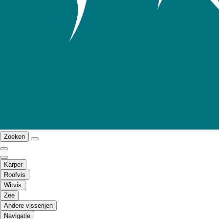
Zoeken
Karper
Roofvis
Witvis
Zee
Andere visserijen
Navigatie