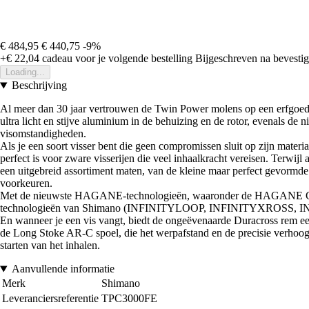
€ 484,95
€ 440,75
-9%
+€ 22,04
cadeau voor je volgende bestelling
Bijgeschreven na bevestigi
Loading...
Beschrijving
Al meer dan 30 jaar vertrouwen de Twin Power molens op een erfgoed v
ultra licht en stijve aluminium in de behuizing en de rotor, evenals d
visomstandigheden.
Als je een soort visser bent die geen compromissen sluit op zijn mater
perfect is voor zware visserijen die veel inhaalkracht vereisen. Terwij
een uitgebreid assortiment maten, van de kleine maar perfect gevormde 
voorkeuren.
Met de nieuwste HAGANE-technologieën, waaronder de HAGANE Gear-
technologieën van Shimano (INFINITYLOOP, INFINITYXROSS, INFINITY
En wanneer je een vis vangt, biedt de ongeëvenaarde Duracross rem een z
de Long Stoke AR-C spoel, die het werpafstand en de precisie verhoogt, e
starten van het inhalen.
Aanvullende informatie
Merk
Shimano
Leveranciersreferentie
TPC3000FE