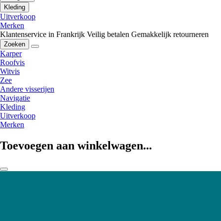
Kleding
Uitverkoop
Merken
Klantenservice in Frankrijk
Veilig betalen
Gemakkelijk retourneren
Zoeken
Karper
Roofvis
Witvis
Zee
Andere visserijen
Navigatie
Kleding
Uitverkoop
Merken
Toevoegen aan winkelwagen...