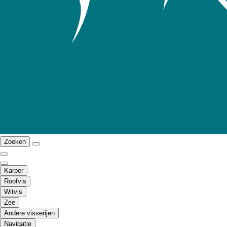
Zoeken
Karper
Roofvis
Witvis
Zee
Andere visserijen
Navigatie