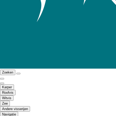
Zoeken
Karper
Roofvis
Witvis
Zee
Andere visserijen
Navigatie