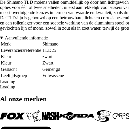
De Shimano TLD molens vallen onmiddellijk op door hun lichtgewicht, v
opties voor één of twee snelheden, uiterst aantrekkelijk voor vissers van 
meest overtuigende keuzes in termen van waarde en kwaliteit, zoals du
De TLD-lijn is gebouwd op een betrouwbare, lichte en corrosiebestendi
en een rollenlager voor een soepele werking van de aluminium spoel 
gevlochten lijn of mono, zowel in zout als in zoet water, terwijl de gro
Aanvullende informatie
Merk
Shimano
Leveranciersreferentie
TLD25
Kleur
zwart
Kleur
Zwart
Geslacht
Gemengd
Leeftijdsgroep
Volwassene
Loading...
Loading...
Al onze merken