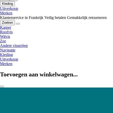
Kleding
Uitverkoop
Merken
Klantenservice in Frankrijk
Veilig betalen
Gemakkelijk retourneren
Zoeken
Karper
Roofvis
Witvis
Zee
Andere visserijen
Navigatie
Kleding
Uitverkoop
Merken
Toevoegen aan winkelwagen...