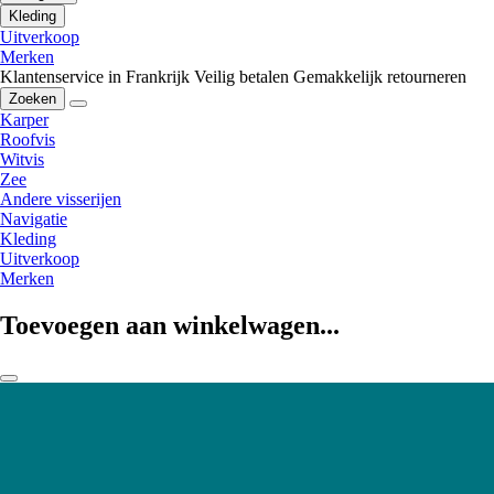
Kleding
Uitverkoop
Merken
Klantenservice in Frankrijk
Veilig betalen
Gemakkelijk retourneren
Zoeken
Karper
Roofvis
Witvis
Zee
Andere visserijen
Navigatie
Kleding
Uitverkoop
Merken
Toevoegen aan winkelwagen...