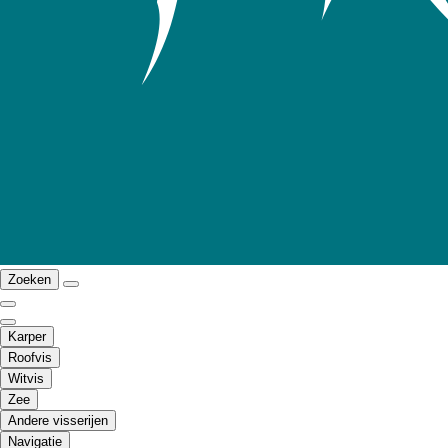
Zoeken
Karper
Roofvis
Witvis
Zee
Andere visserijen
Navigatie