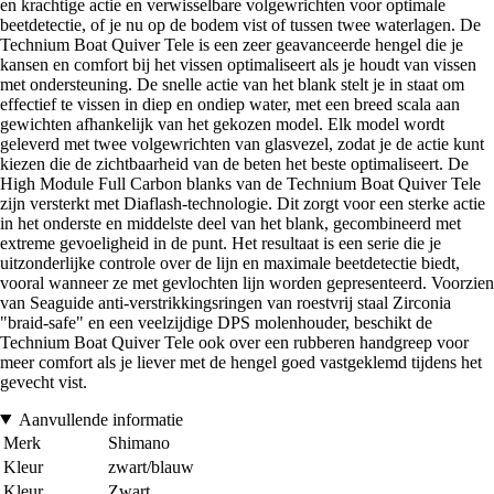
en krachtige actie en verwisselbare volgewrichten voor optimale
beetdetectie, of je nu op de bodem vist of tussen twee waterlagen. De
Technium Boat Quiver Tele is een zeer geavanceerde hengel die je
kansen en comfort bij het vissen optimaliseert als je houdt van vissen
met ondersteuning. De snelle actie van het blank stelt je in staat om
effectief te vissen in diep en ondiep water, met een breed scala aan
gewichten afhankelijk van het gekozen model. Elk model wordt
geleverd met twee volgewrichten van glasvezel, zodat je de actie kunt
kiezen die de zichtbaarheid van de beten het beste optimaliseert. De
High Module Full Carbon blanks van de Technium Boat Quiver Tele
zijn versterkt met Diaflash-technologie. Dit zorgt voor een sterke actie
in het onderste en middelste deel van het blank, gecombineerd met
extreme gevoeligheid in de punt. Het resultaat is een serie die je
uitzonderlijke controle over de lijn en maximale beetdetectie biedt,
vooral wanneer ze met gevlochten lijn worden gepresenteerd. Voorzien
van Seaguide anti-verstrikkingsringen van roestvrij staal Zirconia
"braid-safe" en een veelzijdige DPS molenhouder, beschikt de
Technium Boat Quiver Tele ook over een rubberen handgreep voor
meer comfort als je liever met de hengel goed vastgeklemd tijdens het
gevecht vist.
Aanvullende informatie
Merk
Shimano
Kleur
zwart/blauw
Kleur
Zwart