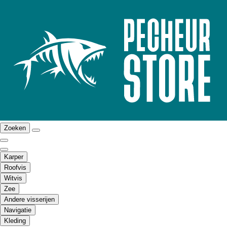
Zoeken
Karper
Roofvis
Witvis
Zee
Andere visserijen
Navigatie
Kleding