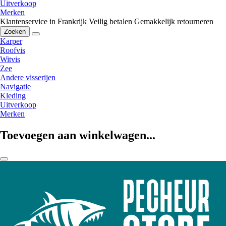
Uitverkoop
Merken
Klantenservice in Frankrijk
Veilig betalen
Gemakkelijk retourneren
Zoeken
Karper
Roofvis
Witvis
Zee
Andere visserijen
Navigatie
Kleding
Uitverkoop
Merken
Toevoegen aan winkelwagen...