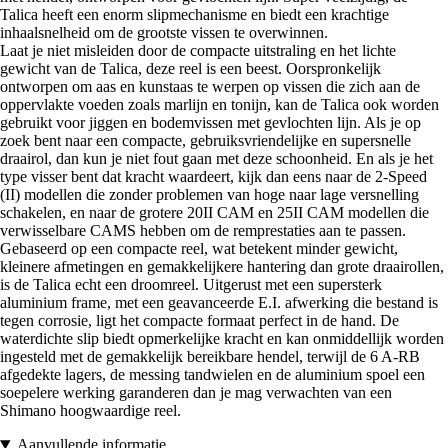
Talica heeft een enorm slipmechanisme en biedt een krachtige
inhaalsnelheid om de grootste vissen te overwinnen.
Laat je niet misleiden door de compacte uitstraling en het lichte
gewicht van de Talica, deze reel is een beest. Oorspronkelijk
ontworpen om aas en kunstaas te werpen op vissen die zich aan de
oppervlakte voeden zoals marlijn en tonijn, kan de Talica ook worden
gebruikt voor jiggen en bodemvissen met gevlochten lijn. Als je op
zoek bent naar een compacte, gebruiksvriendelijke en supersnelle
draairol, dan kun je niet fout gaan met deze schoonheid. En als je het
type visser bent dat kracht waardeert, kijk dan eens naar de 2-Speed
(II) modellen die zonder problemen van hoge naar lage versnelling
schakelen, en naar de grotere 20II CAM en 25II CAM modellen die
verwisselbare CAMS hebben om de remprestaties aan te passen.
Gebaseerd op een compacte reel, wat betekent minder gewicht,
kleinere afmetingen en gemakkelijkere hantering dan grote draairollen,
is de Talica echt een droomreel. Uitgerust met een supersterk
aluminium frame, met een geavanceerde E.I. afwerking die bestand is
tegen corrosie, ligt het compacte formaat perfect in de hand. De
waterdichte slip biedt opmerkelijke kracht en kan onmiddellijk worden
ingesteld met de gemakkelijk bereikbare hendel, terwijl de 6 A-RB
afgedekte lagers, de messing tandwielen en de aluminium spoel een
soepelere werking garanderen dan je mag verwachten van een
Shimano hoogwaardige reel.
Aanvullende informatie