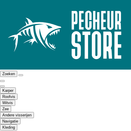
Zoeken
Karper
Roofvis
Witvis
Zee
Andere visserijen
Navigatie
Kleding