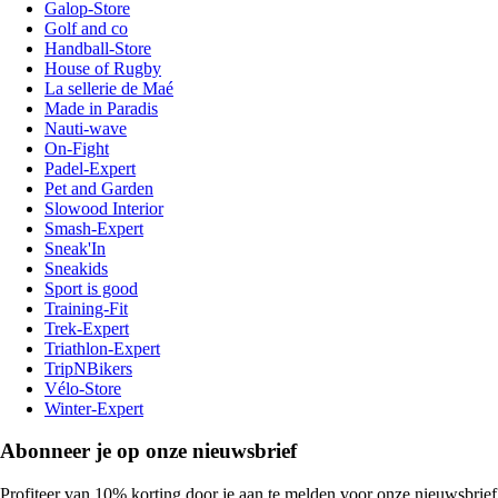
Galop-Store
Golf and co
Handball-Store
House of Rugby
La sellerie de Maé
Made in Paradis
Nauti-wave
On-Fight
Padel-Expert
Pet and Garden
Slowood Interior
Smash-Expert
Sneak'In
Sneakids
Sport is good
Training-Fit
Trek-Expert
Triathlon-Expert
TripNBikers
Vélo-Store
Winter-Expert
Abonneer je op onze nieuwsbrief
Profiteer van 10% korting door je aan te melden voor onze nieuwsbrief