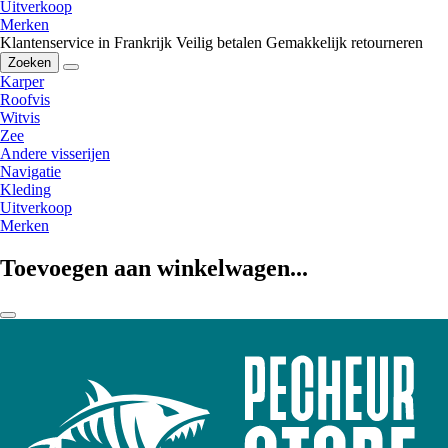
Uitverkoop
Merken
Klantenservice in Frankrijk
Veilig betalen
Gemakkelijk retourneren
Zoeken
Karper
Roofvis
Witvis
Zee
Andere visserijen
Navigatie
Kleding
Uitverkoop
Merken
Toevoegen aan winkelwagen...