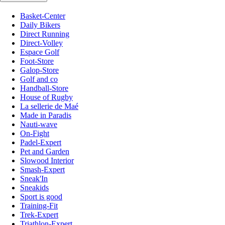
Basket-Center
Daily Bikers
Direct Running
Direct-Volley
Espace Golf
Foot-Store
Galop-Store
Golf and co
Handball-Store
House of Rugby
La sellerie de Maé
Made in Paradis
Nauti-wave
On-Fight
Padel-Expert
Pet and Garden
Slowood Interior
Smash-Expert
Sneak'In
Sneakids
Sport is good
Training-Fit
Trek-Expert
Triathlon-Expert