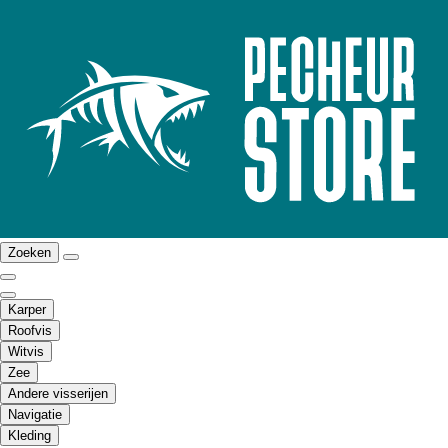
Zoeken
Karper
Roofvis
Witvis
Zee
Andere visserijen
Navigatie
Kleding