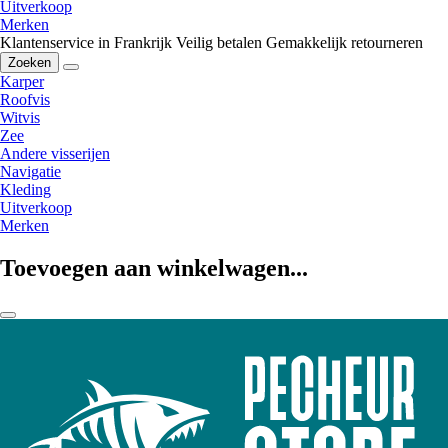
Uitverkoop
Merken
Klantenservice in Frankrijk
Veilig betalen
Gemakkelijk retourneren
Zoeken
Karper
Roofvis
Witvis
Zee
Andere visserijen
Navigatie
Kleding
Uitverkoop
Merken
Toevoegen aan winkelwagen...