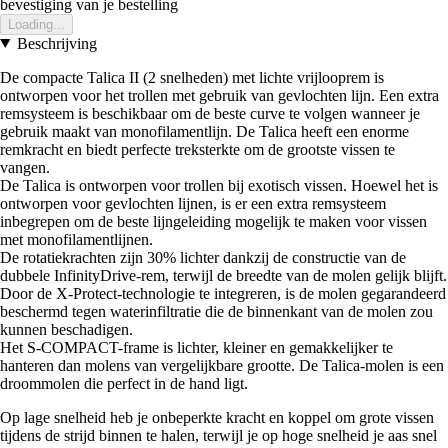
bevestiging van je bestelling
Loading...
Beschrijving
De compacte Talica II (2 snelheden) met lichte vrijlooprem is
ontworpen voor het trollen met gebruik van gevlochten lijn. Een extra
remsysteem is beschikbaar om de beste curve te volgen wanneer je
gebruik maakt van monofilamentlijn. De Talica heeft een enorme
remkracht en biedt perfecte treksterkte om de grootste vissen te
vangen.
De Talica is ontworpen voor trollen bij exotisch vissen. Hoewel het is
ontworpen voor gevlochten lijnen, is er een extra remsysteem
inbegrepen om de beste lijngeleiding mogelijk te maken voor vissen
met monofilamentlijnen.
De rotatiekrachten zijn 30% lichter dankzij de constructie van de
dubbele InfinityDrive-rem, terwijl de breedte van de molen gelijk blijft.
Door de X-Protect-technologie te integreren, is de molen gegarandeerd
beschermd tegen waterinfiltratie die de binnenkant van de molen zou
kunnen beschadigen.
Het S-COMPACT-frame is lichter, kleiner en gemakkelijker te
hanteren dan molens van vergelijkbare grootte. De Talica-molen is een
droommolen die perfect in de hand ligt.
Op lage snelheid heb je onbeperkte kracht en koppel om grote vissen
tijdens de strijd binnen te halen, terwijl je op hoge snelheid je aas snel