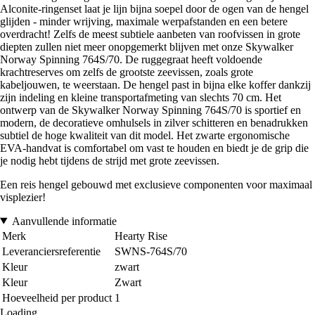
Alconite-ringenset laat je lijn bijna soepel door de ogen van de hengel
glijden - minder wrijving, maximale werpafstanden en een betere
overdracht! Zelfs de meest subtiele aanbeten van roofvissen in grote
diepten zullen niet meer onopgemerkt blijven met onze Skywalker
Norway Spinning 764S/70. De ruggegraat heeft voldoende
krachtreserves om zelfs de grootste zeevissen, zoals grote
kabeljouwen, te weerstaan. De hengel past in bijna elke koffer dankzij
zijn indeling en kleine transportafmeting van slechts 70 cm. Het
ontwerp van de Skywalker Norway Spinning 764S/70 is sportief en
modern, de decoratieve omhulsels in zilver schitteren en benadrukken
subtiel de hoge kwaliteit van dit model. Het zwarte ergonomische
EVA-handvat is comfortabel om vast te houden en biedt je de grip die
je nodig hebt tijdens de strijd met grote zeevissen.
Een reis hengel gebouwd met exclusieve componenten voor maximaal
visplezier!
Aanvullende informatie
Merk
Hearty Rise
Leveranciersreferentie
SWNS-764S/70
Kleur
zwart
Kleur
Zwart
Hoeveelheid per product
1
Loading...