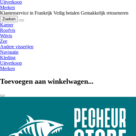
Uitverkoop
Merken
Klantenservice in Frankrijk
Veilig betalen
Gemakkelijk retourneren
Zoeken
Karper
Roofvis
Witvis
Zee
Andere visserijen
Navigatie
Kleding
Uitverkoop
Merken
Toevoegen aan winkelwagen...