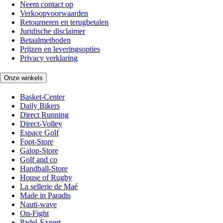
Neem contact op
Verkoopvoorwaarden
Retourneren en terugbetalen
Juridische disclaimer
Betaalmethoden
Prijzen en leveringsopties
Privacy verklaring
Onze winkels
Basket-Center
Daily Bikers
Direct Running
Direct-Volley
Espace Golf
Foot-Store
Galop-Store
Golf and co
Handball-Store
House of Rugby
La sellerie de Maé
Made in Paradis
Nauti-wave
On-Fight
Padel-Expert