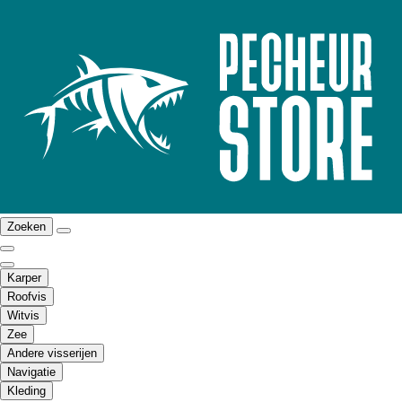
Zoeken
Karper
Roofvis
Witvis
Zee
Andere visserijen
Navigatie
Kleding