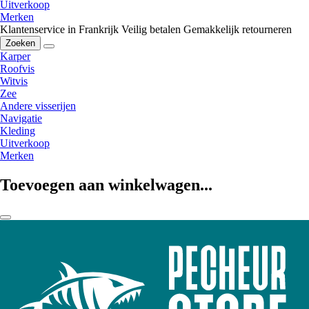
Uitverkoop
Merken
Klantenservice in Frankrijk
Veilig betalen
Gemakkelijk retourneren
Zoeken
Karper
Roofvis
Witvis
Zee
Andere visserijen
Navigatie
Kleding
Uitverkoop
Merken
Toevoegen aan winkelwagen...