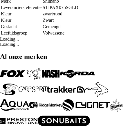
Merk
Shimano
Leveranciersreferentie
STIPAX075SGLD
Kleur
zwart/rood
Kleur
Zwart
Geslacht
Gemengd
Leeftijdsgroep
Volwassene
Loading...
Loading...
Al onze merken