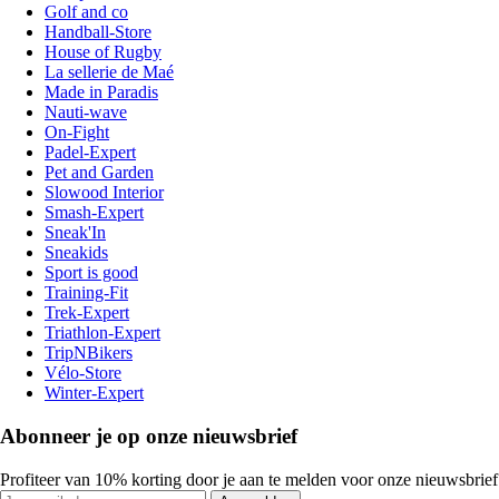
Golf and co
Handball-Store
House of Rugby
La sellerie de Maé
Made in Paradis
Nauti-wave
On-Fight
Padel-Expert
Pet and Garden
Slowood Interior
Smash-Expert
Sneak'In
Sneakids
Sport is good
Training-Fit
Trek-Expert
Triathlon-Expert
TripNBikers
Vélo-Store
Winter-Expert
Abonneer je op onze nieuwsbrief
Profiteer van 10% korting door je aan te melden voor onze nieuwsbrief