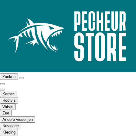
Zoeken
Karper
Roofvis
Witvis
Zee
Andere visserijen
Navigatie
Kleding