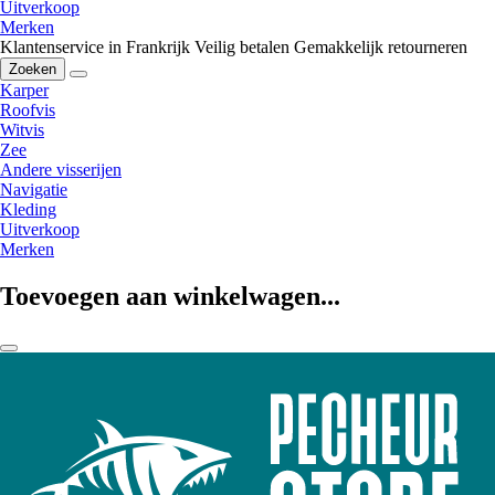
Uitverkoop
Merken
Klantenservice in Frankrijk
Veilig betalen
Gemakkelijk retourneren
Zoeken
Karper
Roofvis
Witvis
Zee
Andere visserijen
Navigatie
Kleding
Uitverkoop
Merken
Toevoegen aan winkelwagen...