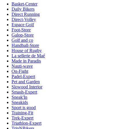
Basket-Center
Daily Bikers
Direct Running
Direct-Volley
Espace Golf
Foot-Store
Galop-Store
Golf and co
Handball-Store
House of Rugby
La sellerie de Maé
Made in Paradis
Nauti-wave
On-Fight
Padel-Expert
Pet and Garden
Slowood Interior
Smash-Expert
Sneak'In
Sneakids
Sport is good
Training-Fit
Trek-Expert
Triathlon-Expert
TripNBikers