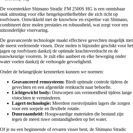
De voorntrekker Shimano Stradic FM 2500S HG is een onmisbaar
stuk uitrusting voor elke hengelsportliefhebber die zich richt op
roofvissen. Ontwikkeld met de knowhow en expertise van Shimano,
combineert deze molen prestaties en robuustheid, wat zorgt voor een
uitzonderlijke viservaring.
De geavanceerde technologie maakt effectieve gevechten mogelijk met
de meest veeleisende vissen. Deze molen is bijzonder geschikt voor het
jagen op roofvissen dankzij de optimale krachtoverdracht en de
nauwkeurige voorrem. Je zult elke aanbeet en elke beweging onder
water voelen dankzij de verhoogde gevoeligheid.
Onder de belangrijkste kenmerken kunnen we noemen:
Geavanceerd remsysteem:
Biedt optimale controle tijdens de
gevechten en een afgestelde remkracht naar behoefte.
Lichtgewicht body:
Ontworpen om vermoeidheid tijdens lange
vistochten te verminderen.
Lagert-technologie:
Meerdere roestvrijstalen lagers die zorgen
voor een soepele en flexibele rotatie.
Duurzaamheid:
Hoogwaardige materialen die bestand zijn
tegen de meest ruwe omstandigheden op het water.
Of je nu een beginnende of ervaren visser bent, de Shimano Stradic