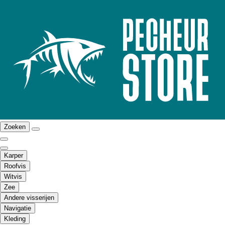
Zoeken
Karper
Roofvis
Witvis
Zee
Andere visserijen
Navigatie
Kleding