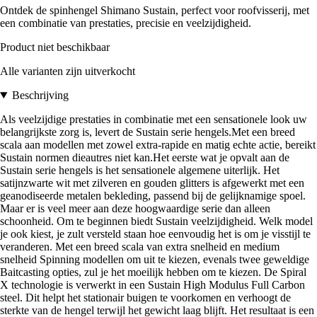
Ontdek de spinhengel Shimano Sustain, perfect voor roofvisserij, met
een combinatie van prestaties, precisie en veelzijdigheid.
Product niet beschikbaar
Alle varianten zijn uitverkocht
Beschrijving
Als veelzijdige prestaties in combinatie met een sensationele look uw
belangrijkste zorg is, levert de Sustain serie hengels.Met een breed
scala aan modellen met zowel extra-rapide en matig echte actie, bereikt
Sustain normen dieautres niet kan.Het eerste wat je opvalt aan de
Sustain serie hengels is het sensationele algemene uiterlijk. Het
satijnzwarte wit met zilveren en gouden glitters is afgewerkt met een
geanodiseerde metalen bekleding, passend bij de gelijknamige spoel.
Maar er is veel meer aan deze hoogwaardige serie dan alleen
schoonheid. Om te beginnen biedt Sustain veelzijdigheid. Welk model
je ook kiest, je zult versteld staan hoe eenvoudig het is om je visstijl te
veranderen. Met een breed scala van extra snelheid en medium
snelheid Spinning modellen om uit te kiezen, evenals twee geweldige
Baitcasting opties, zul je het moeilijk hebben om te kiezen. De Spiral
X technologie is verwerkt in een Sustain High Modulus Full Carbon
steel. Dit helpt het stationair buigen te voorkomen en verhoogt de
sterkte van de hengel terwijl het gewicht laag blijft. Het resultaat is een