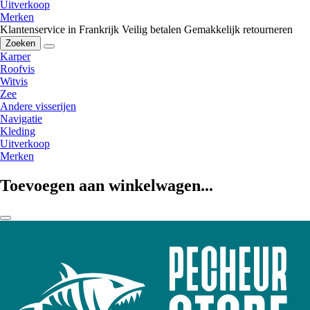
Uitverkoop
Merken
Klantenservice in Frankrijk
Veilig betalen
Gemakkelijk retourneren
Zoeken
Karper
Roofvis
Witvis
Zee
Andere visserijen
Navigatie
Kleding
Uitverkoop
Merken
Toevoegen aan winkelwagen...