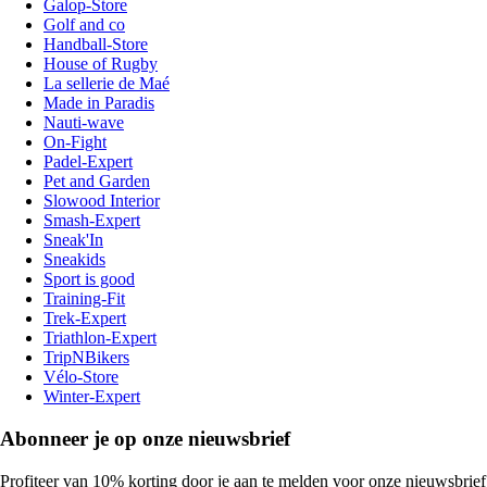
Galop-Store
Golf and co
Handball-Store
House of Rugby
La sellerie de Maé
Made in Paradis
Nauti-wave
On-Fight
Padel-Expert
Pet and Garden
Slowood Interior
Smash-Expert
Sneak'In
Sneakids
Sport is good
Training-Fit
Trek-Expert
Triathlon-Expert
TripNBikers
Vélo-Store
Winter-Expert
Abonneer je op onze nieuwsbrief
Profiteer van 10% korting door je aan te melden voor onze nieuwsbrief