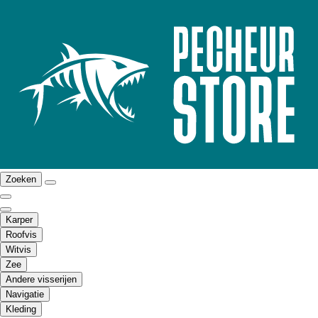
Zoeken
Karper
Roofvis
Witvis
Zee
Andere visserijen
Navigatie
Kleding