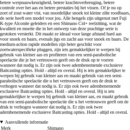
betere werpnauwkeurigheid, betere krachtoverbrenging, betere
controle over het aas en betere prestaties bij het vissen. Of je nu op
zoet of zout water vist, van noordelijke snoek tot kleine zilte roodbaars,
de serie heeft een model voor jou. Alle hengels zijn uitgerust met Fuji
K-type Alconite geleiders en een Shimano Ci4+ reelzitting, wat de
kwaliteit en moeite die in het ontwerp van deze prachtige serie is
gestoken versterkt. Dit maakt ze ideaal voor lange afstand hard aas
voor snoek en baars, evenals jigs en zacht aas voor snoek en baars. De
medium-action rapide modellen zijn beter geschikt voor
zoetwaterspecifieke pluggen, zijn iets gemakkelijker te werpen bij
gebruik van kleiner aas en profiteren van een semi-parabolische
speelactie die je het vertrouwen geeft om de druk op te voeren
wanneer dat nodig is. Er zijn ook twee adembenemende exclusieve
Baitcasting opties. Hold - altijd en overal. Hij is iets gemakkelijker te
werpen bij gebruik van kleiner aas en maakt gebruik van een semi-
parabolische speelactie die u het vertrouwen geeft om de druk te
verhogen wanneer dat nodig is. Er zijn ook twee adembenemende
exclusieve Baitcasting opties. Hold - altijd en overal. Hij is iets
gemakkelijker te werpen bij gebruik van kleiner aas, en maakt gebruik
van een semi-parabolische speelactie die u het vertrouwen geeft om de
druk te verhogen wanneer dat nodig is. Er zijn ook twee
adembenemende exclusieve Baitcasting opties. Hold - altijd en overal.
Aanvullende informatie
Merk
Shimano