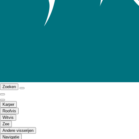
Zoeken
Karper
Roofvis
Witvis
Zee
Andere visserijen
Navigatie