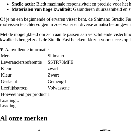
Snelle actie:
Biedt maximale responsiviteit en precisie voor het 
Materialen van hoge kwaliteit:
Garanderen duurzaamheid en ste
Of je nu een beginnende of ervaren visser bent, de Shimano Stradic Fas
roofvissen te achtervolgen in zoet water en diverse aquatische omgevi
Met de mogelijkheid om zich aan te passen aan verschillende vistechniek
kwaliteits hengel zoals de Stradic Fast betekent kiezen voor succes op h
Aanvullende informatie
Merk
Shimano
Leveranciersreferentie
SSTR78MFE
Kleur
zwart
Kleur
Zwart
Geslacht
Gemengd
Leeftijdsgroep
Volwassene
Hoeveelheid per product
1
Loading...
Loading...
Al onze merken