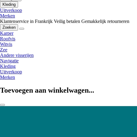
Kleding
Uitverkoop
Merken
Klantenservice in Frankrijk
Veilig betalen
Gemakkelijk retourneren
Zoeken
Karper
Roofvis
Witvis
Zee
Andere visserijen
Navigatie
Kleding
Uitverkoop
Merken
Toevoegen aan winkelwagen...